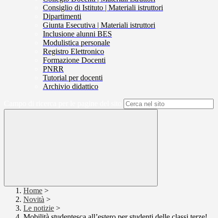
Consiglio di Istituto | Materiali istruttori
Dipartimenti
Giunta Esecutiva | Materiali istruttori
Inclusione alunni BES
Modulistica personale
Registro Elettronico
Formazione Docenti
PNRR
Tutorial per docenti
Archivio didattico
Campo di ricerca per le pagine del sito
Home
>
Novità
>
Le notizie
>
Mobilità studentesca all’estero per studenti delle classi terze!