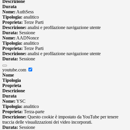
Descrizione
Durata
Nome:
AuthSess
Tipologia:
analitico
Proprieta:
Terze Parti
Descrizione:
analisi e profilazione navigazione utente
Durata:
Sessione
Nome:
AADNonce
Tipologia:
analitico
Proprieta:
Terze Parti
Descrizione:
analisi e profilazione navigazione utente
Durata:
Sessione
youtube.com
Nome
Tipologia
Proprieta
Descrizione
Durata
Nome:
YSC
Tipologia:
analitico
Proprieta:
Terza-parte
Descrizione:
Questo cookie è impostato da YouTube per tenere
traccia delle visualizzazioni dei video incorporati.
Durata:
Sessione