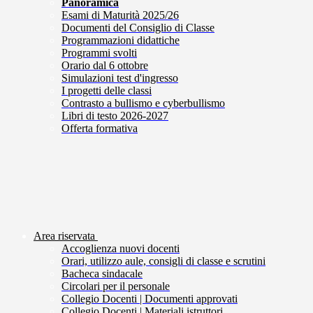
Panoramica
Esami di Maturità 2025/26
Documenti del Consiglio di Classe
Programmazioni didattiche
Programmi svolti
Orario dal 6 ottobre
Simulazioni test d'ingresso
I progetti delle classi
Contrasto a bullismo e cyberbullismo
Libri di testo 2026-2027
Offerta formativa
Area riservata
Accoglienza nuovi docenti
Orari, utilizzo aule, consigli di classe e scrutini
Bacheca sindacale
Circolari per il personale
Collegio Docenti | Documenti approvati
Collegio Docenti | Materiali istruttori