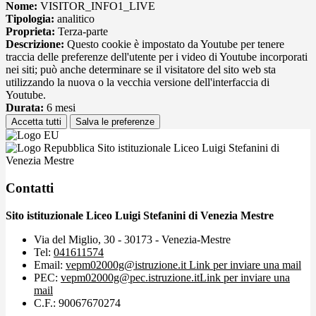
Nome:
VISITOR_INFO1_LIVE
Tipologia:
analitico
Proprieta:
Terza-parte
Descrizione:
Questo cookie è impostato da Youtube per tenere
traccia delle preferenze dell'utente per i video di Youtube incorporati
nei siti; può anche determinare se il visitatore del sito web sta
utilizzando la nuova o la vecchia versione dell'interfaccia di
Youtube.
Durata:
6 mesi
Accetta tutti
Salva le preferenze
Sito istituzionale Liceo Luigi Stefanini di
Venezia Mestre
Contatti
Sito istituzionale Liceo Luigi Stefanini di Venezia Mestre
Via del Miglio, 30 - 30173 - Venezia-Mestre
Tel:
041611574
Email:
vepm02000g@istruzione.it
Link per inviare una mail
PEC:
vepm02000g@pec.istruzione.it
Link per inviare una
mail
C.F.: 90067670274