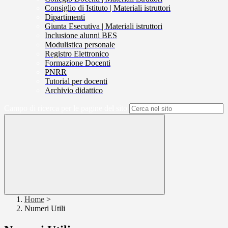
Consiglio di Istituto | Materiali istruttori
Dipartimenti
Giunta Esecutiva | Materiali istruttori
Inclusione alunni BES
Modulistica personale
Registro Elettronico
Formazione Docenti
PNRR
Tutorial per docenti
Archivio didattico
Campo di ricerca per le pagine del sito
Home
>
Numeri Utili