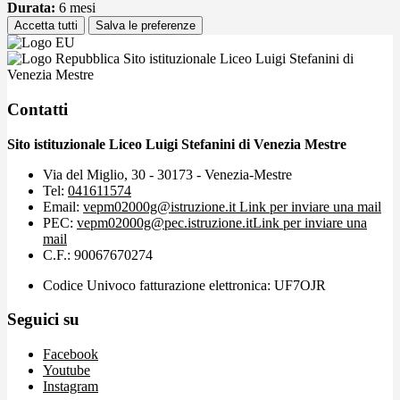
Durata:
6 mesi
Accetta tutti
Salva le preferenze
Sito istituzionale Liceo Luigi Stefanini di
Venezia Mestre
Contatti
Sito istituzionale Liceo Luigi Stefanini di Venezia Mestre
Via del Miglio, 30 - 30173 - Venezia-Mestre
Tel:
041611574
Email:
vepm02000g@istruzione.it
Link per inviare una mail
PEC:
vepm02000g@pec.istruzione.it
Link per inviare una
mail
C.F.: 90067670274
Codice Univoco fatturazione elettronica: UF7OJR
Seguici su
Facebook
Youtube
Instagram