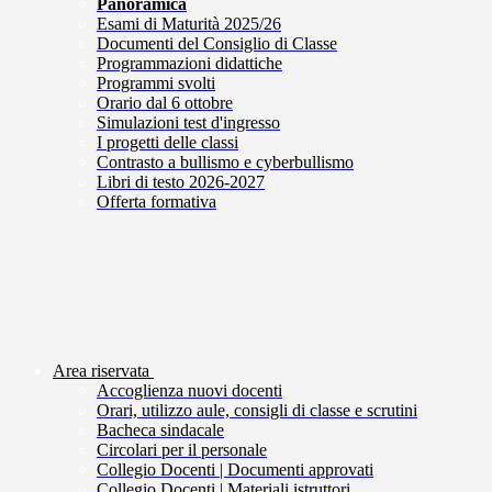
Panoramica
Esami di Maturità 2025/26
Documenti del Consiglio di Classe
Programmazioni didattiche
Programmi svolti
Orario dal 6 ottobre
Simulazioni test d'ingresso
I progetti delle classi
Contrasto a bullismo e cyberbullismo
Libri di testo 2026-2027
Offerta formativa
Area riservata
Accoglienza nuovi docenti
Orari, utilizzo aule, consigli di classe e scrutini
Bacheca sindacale
Circolari per il personale
Collegio Docenti | Documenti approvati
Collegio Docenti | Materiali istruttori