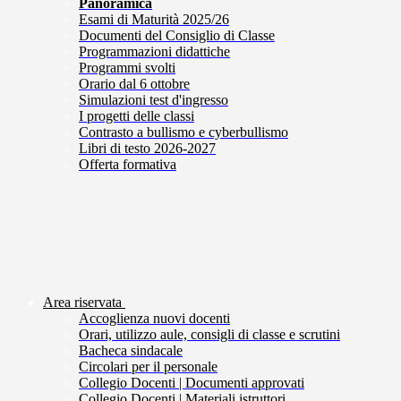
Panoramica
Esami di Maturità 2025/26
Documenti del Consiglio di Classe
Programmazioni didattiche
Programmi svolti
Orario dal 6 ottobre
Simulazioni test d'ingresso
I progetti delle classi
Contrasto a bullismo e cyberbullismo
Libri di testo 2026-2027
Offerta formativa
Area riservata
Accoglienza nuovi docenti
Orari, utilizzo aule, consigli di classe e scrutini
Bacheca sindacale
Circolari per il personale
Collegio Docenti | Documenti approvati
Collegio Docenti | Materiali istruttori