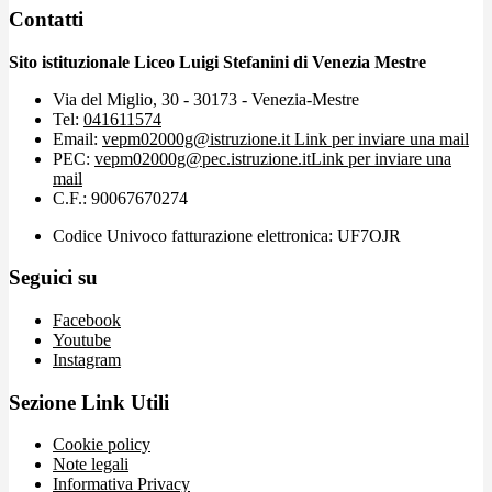
Contatti
Sito istituzionale Liceo Luigi Stefanini di Venezia Mestre
Via del Miglio, 30 - 30173 - Venezia-Mestre
Tel:
041611574
Email:
vepm02000g@istruzione.it
Link per inviare una mail
PEC:
vepm02000g@pec.istruzione.it
Link per inviare una
mail
C.F.: 90067670274
Codice Univoco fatturazione elettronica: UF7OJR
Seguici su
Facebook
Youtube
Instagram
Sezione Link Utili
Cookie policy
Note legali
Informativa Privacy