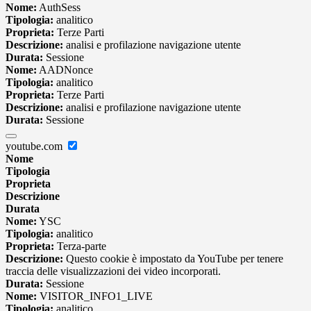
Nome:
AuthSess
Tipologia:
analitico
Proprieta:
Terze Parti
Descrizione:
analisi e profilazione navigazione utente
Durata:
Sessione
Nome:
AADNonce
Tipologia:
analitico
Proprieta:
Terze Parti
Descrizione:
analisi e profilazione navigazione utente
Durata:
Sessione
youtube.com
Nome
Tipologia
Proprieta
Descrizione
Durata
Nome:
YSC
Tipologia:
analitico
Proprieta:
Terza-parte
Descrizione:
Questo cookie è impostato da YouTube per tenere
traccia delle visualizzazioni dei video incorporati.
Durata:
Sessione
Nome:
VISITOR_INFO1_LIVE
Tipologia:
analitico