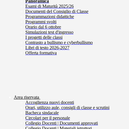
Panoramica
Esami di Maturità 2025/26
Documenti del Consiglio di Classe
Programmazioni didattiche
Programmi svolti
Orario dal 6 ottobre
Simulazioni test d'ingresso
I progetti delle classi
Contrasto a bullismo e cyberbullismo
Libri di testo 2026-2027
Offerta formativa
Area riservata
Accoglienza nuovi docenti
Orari, utilizzo aule, consigli di classe e scrutini
Bacheca sindacale
Circolari per il personale
Collegio Docenti | Documenti approvati
Collegio Docenti | Materiali istruttori