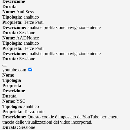
Descrizione
Durata
Nome:
AuthSess
Tipologia:
analitico
Proprieta:
Terze Parti
Descrizione:
analisi e profilazione navigazione utente
Durata:
Sessione
Nome:
AADNonce
Tipologia:
analitico
Proprieta:
Terze Parti
Descrizione:
analisi e profilazione navigazione utente
Durata:
Sessione
youtube.com
Nome
Tipologia
Proprieta
Descrizione
Durata
Nome:
YSC
Tipologia:
analitico
Proprieta:
Terza-parte
Descrizione:
Questo cookie è impostato da YouTube per tenere
traccia delle visualizzazioni dei video incorporati.
Durata:
Sessione