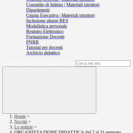
Consiglio di Istituto | Materiali istruttori
Dipartimenti
Giunta Esecutiva | Materiali istruttori
Inclusione alunni BES
Modulistica personale
Registro Elettronico
Formazione Docenti
PNRR
Tutorial per docenti
Archivio didattico
Campo di ricerca per le pagine del sito
Home
>
Novità
>
Le notizie
>
ORGANIZZAZIONE DIDATTICA dal 7 al 31 gennaio