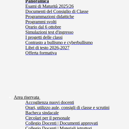
Panoramica
Esami di Maturità 2025/26
Documenti del Consiglio di Classe
Programmazioni didattiche
Programmi svolti
Orario dal 6 ottobre
Simulazioni test d'ingresso
I progetti delle classi
Contrasto a bullismo e cyberbullismo
Libri di testo 2026-2027
Offerta formativa
Area riservata
Accoglienza nuovi docenti
Orari, utilizzo aule, consigli di classe e scrutini
Bacheca sindacale
Circolari per il personale
Collegio Docenti | Documenti approvati
Collegio Docenti | Materiali istruttori