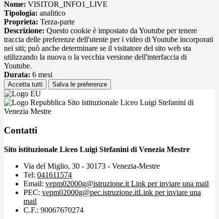
Nome:
VISITOR_INFO1_LIVE
Tipologia:
analitico
Proprieta:
Terza-parte
Descrizione:
Questo cookie è impostato da Youtube per tenere
traccia delle preferenze dell'utente per i video di Youtube incorporati
nei siti; può anche determinare se il visitatore del sito web sta
utilizzando la nuova o la vecchia versione dell'interfaccia di
Youtube.
Durata:
6 mesi
Accetta tutti
Salva le preferenze
Sito istituzionale Liceo Luigi Stefanini di
Venezia Mestre
Contatti
Sito istituzionale Liceo Luigi Stefanini di Venezia Mestre
Via del Miglio, 30 - 30173 - Venezia-Mestre
Tel:
041611574
Email:
vepm02000g@istruzione.it
Link per inviare una mail
PEC:
vepm02000g@pec.istruzione.it
Link per inviare una
mail
C.F.: 90067670274