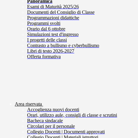
Panoramica
Esami di Maturità 2025/26
Documenti del Consiglio di Classe
Programmazioni didattiche
Programmi svolti
Orario dal 6 ottobre
Simulazioni test d'ingresso
I progetti delle classi
Contrasto a bullismo e cyberbullismo
Libri di testo 2026-2027
Offerta formativa
Area riservata
Accoglienza nuovi docenti
Orari, utilizzo aule, consigli di classe e scrutini
Bacheca sindacale
Circolari per il personale
Collegio Docenti | Documenti approvati
Collegio Docenti | Materiali istruttori