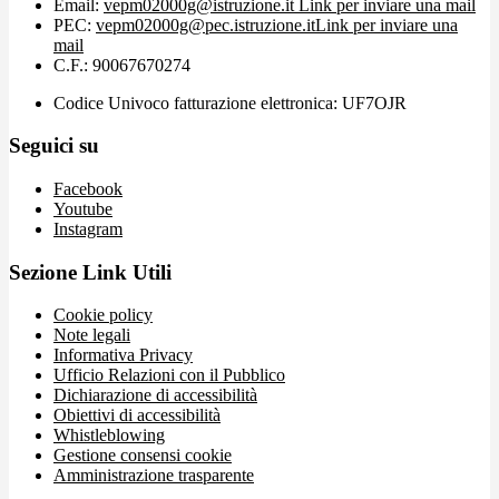
Email:
vepm02000g@istruzione.it
Link per inviare una mail
PEC:
vepm02000g@pec.istruzione.it
Link per inviare una
mail
C.F.: 90067670274
Codice Univoco fatturazione elettronica: UF7OJR
Seguici su
Facebook
Youtube
Instagram
Sezione Link Utili
Cookie policy
Note legali
Informativa Privacy
Ufficio Relazioni con il Pubblico
Dichiarazione di accessibilità
Obiettivi di accessibilità
Whistleblowing
Gestione consensi cookie
Amministrazione trasparente