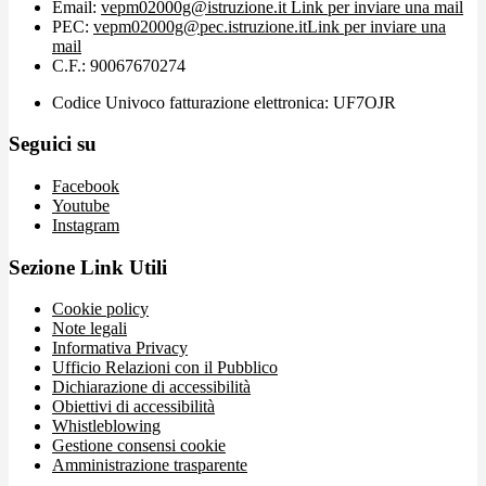
Email:
vepm02000g@istruzione.it
Link per inviare una mail
PEC:
vepm02000g@pec.istruzione.it
Link per inviare una
mail
C.F.: 90067670274
Codice Univoco fatturazione elettronica: UF7OJR
Seguici su
Facebook
Youtube
Instagram
Sezione Link Utili
Cookie policy
Note legali
Informativa Privacy
Ufficio Relazioni con il Pubblico
Dichiarazione di accessibilità
Obiettivi di accessibilità
Whistleblowing
Gestione consensi cookie
Amministrazione trasparente