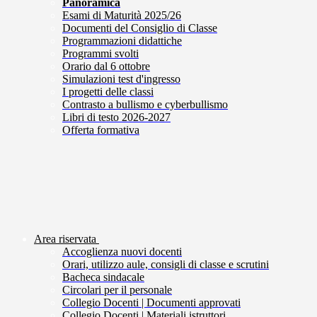
Panoramica
Esami di Maturità 2025/26
Documenti del Consiglio di Classe
Programmazioni didattiche
Programmi svolti
Orario dal 6 ottobre
Simulazioni test d'ingresso
I progetti delle classi
Contrasto a bullismo e cyberbullismo
Libri di testo 2026-2027
Offerta formativa
Area riservata
Accoglienza nuovi docenti
Orari, utilizzo aule, consigli di classe e scrutini
Bacheca sindacale
Circolari per il personale
Collegio Docenti | Documenti approvati
Collegio Docenti | Materiali istruttori