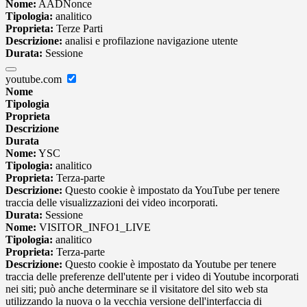
Nome:
AADNonce
Tipologia:
analitico
Proprieta:
Terze Parti
Descrizione:
analisi e profilazione navigazione utente
Durata:
Sessione
youtube.com
Nome
Tipologia
Proprieta
Descrizione
Durata
Nome:
YSC
Tipologia:
analitico
Proprieta:
Terza-parte
Descrizione:
Questo cookie è impostato da YouTube per tenere
traccia delle visualizzazioni dei video incorporati.
Durata:
Sessione
Nome:
VISITOR_INFO1_LIVE
Tipologia:
analitico
Proprieta:
Terza-parte
Descrizione:
Questo cookie è impostato da Youtube per tenere
traccia delle preferenze dell'utente per i video di Youtube incorporati
nei siti; può anche determinare se il visitatore del sito web sta
utilizzando la nuova o la vecchia versione dell'interfaccia di