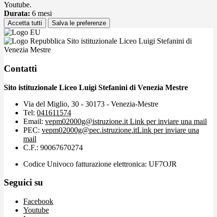
Youtube.
Durata:
6 mesi
Accetta tutti
Salva le preferenze
Sito istituzionale Liceo Luigi Stefanini di
Venezia Mestre
Contatti
Sito istituzionale Liceo Luigi Stefanini di Venezia Mestre
Via del Miglio, 30 - 30173 - Venezia-Mestre
Tel:
041611574
Email:
vepm02000g@istruzione.it
Link per inviare una mail
PEC:
vepm02000g@pec.istruzione.it
Link per inviare una
mail
C.F.: 90067670274
Codice Univoco fatturazione elettronica: UF7OJR
Seguici su
Facebook
Youtube