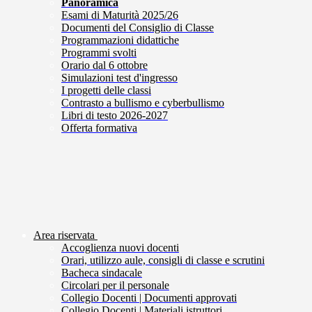
Panoramica
Esami di Maturità 2025/26
Documenti del Consiglio di Classe
Programmazioni didattiche
Programmi svolti
Orario dal 6 ottobre
Simulazioni test d'ingresso
I progetti delle classi
Contrasto a bullismo e cyberbullismo
Libri di testo 2026-2027
Offerta formativa
Area riservata
Accoglienza nuovi docenti
Orari, utilizzo aule, consigli di classe e scrutini
Bacheca sindacale
Circolari per il personale
Collegio Docenti | Documenti approvati
Collegio Docenti | Materiali istruttori