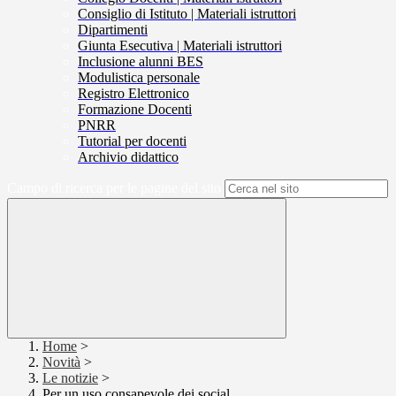
Consiglio di Istituto | Materiali istruttori
Dipartimenti
Giunta Esecutiva | Materiali istruttori
Inclusione alunni BES
Modulistica personale
Registro Elettronico
Formazione Docenti
PNRR
Tutorial per docenti
Archivio didattico
Campo di ricerca per le pagine del sito
Home
>
Novità
>
Le notizie
>
Per un uso consapevole dei social