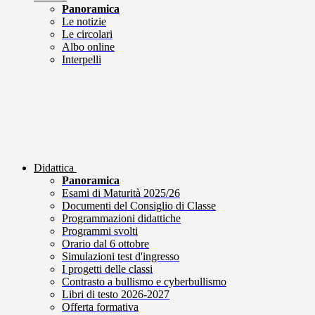
Panoramica
Le notizie
Le circolari
Albo online
Interpelli
Didattica
Panoramica
Esami di Maturità 2025/26
Documenti del Consiglio di Classe
Programmazioni didattiche
Programmi svolti
Orario dal 6 ottobre
Simulazioni test d'ingresso
I progetti delle classi
Contrasto a bullismo e cyberbullismo
Libri di testo 2026-2027
Offerta formativa