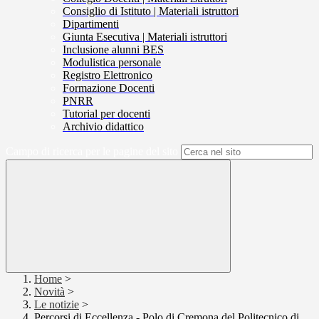
Consiglio di Istituto | Materiali istruttori
Dipartimenti
Giunta Esecutiva | Materiali istruttori
Inclusione alunni BES
Modulistica personale
Registro Elettronico
Formazione Docenti
PNRR
Tutorial per docenti
Archivio didattico
Campo di ricerca per le pagine del sito
Home
>
Novità
>
Le notizie
>
Percorsi di Eccellenza - Polo di Cremona del Politecnico di