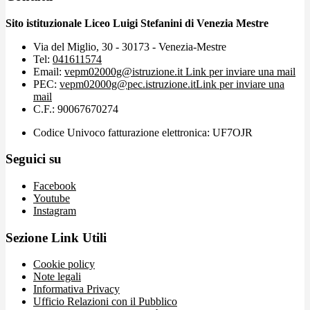
Sito istituzionale Liceo Luigi Stefanini di Venezia Mestre
Via del Miglio, 30 - 30173 - Venezia-Mestre
Tel:
041611574
Email:
vepm02000g@istruzione.it
Link per inviare una mail
PEC:
vepm02000g@pec.istruzione.it
Link per inviare una
mail
C.F.: 90067670274
Codice Univoco fatturazione elettronica: UF7OJR
Seguici su
Facebook
Youtube
Instagram
Sezione Link Utili
Cookie policy
Note legali
Informativa Privacy
Ufficio Relazioni con il Pubblico