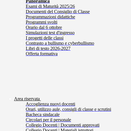
Panoramica
Esami di Maturità 2025/26
Documenti del Consiglio di Classe
Programmazioni didattiche
Programmi svolti
Orario dal 6 ottobre
Simulazioni test d'ingresso
I progetti delle classi
Contrasto a bullismo e cyberbullismo
Libri di testo 2026-2027
Offerta formativa
Area riservata
Accoglienza nuovi docenti
Orari, utilizzo aule, consigli di classe e scrutini
Bacheca sindacale
Circolari per il personale
Collegio Docenti | Documenti approvati
Collegio Docenti | Materiali istruttori