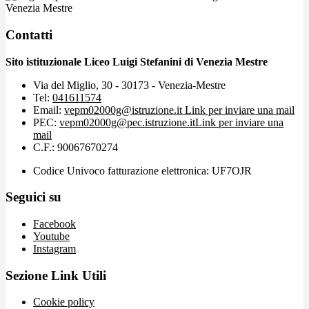
Venezia Mestre
Contatti
Sito istituzionale Liceo Luigi Stefanini di Venezia Mestre
Via del Miglio, 30 - 30173 - Venezia-Mestre
Tel:
041611574
Email:
vepm02000g@istruzione.it
Link per inviare una mail
PEC:
vepm02000g@pec.istruzione.it
Link per inviare una
mail
C.F.: 90067670274
Codice Univoco fatturazione elettronica: UF7OJR
Seguici su
Facebook
Youtube
Instagram
Sezione Link Utili
Cookie policy