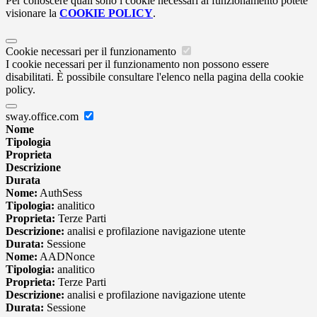
Per conoscere quali sono i cookie necessari al funzionamento potete
visionare la
COOKIE POLICY
.
Cookie necessari per il funzionamento
I cookie necessari per il funzionamento non possono essere
disabilitati. È possibile consultare l'elenco nella pagina della cookie
policy.
sway.office.com
Nome
Tipologia
Proprieta
Descrizione
Durata
Nome:
AuthSess
Tipologia:
analitico
Proprieta:
Terze Parti
Descrizione:
analisi e profilazione navigazione utente
Durata:
Sessione
Nome:
AADNonce
Tipologia:
analitico
Proprieta:
Terze Parti
Descrizione:
analisi e profilazione navigazione utente
Durata:
Sessione