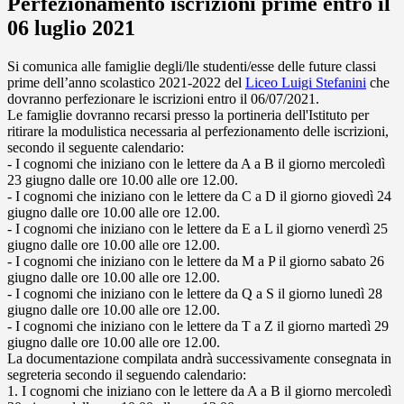
Perfezionamento iscrizioni prime entro il
06 luglio 2021
Si comunica alle famiglie degli/lle studenti/esse delle future classi
prime dell’anno scolastico 2021-2022 del
Liceo Luigi Stefanini
che
dovranno perfezionare le iscrizioni entro il 06/07/2021.
Le famiglie dovranno recarsi presso la portineria dell'Istituto per
ritirare la modulistica necessaria al perfezionamento delle iscrizioni,
secondo il seguente calendario:
- I cognomi che iniziano con le lettere da A a B il giorno mercoledì
23 giugno dalle ore 10.00 alle ore 12.00.
- I cognomi che iniziano con le lettere da C a D il giorno giovedì 24
giugno dalle ore 10.00 alle ore 12.00.
- I cognomi che iniziano con le lettere da E a L il giorno venerdì 25
giugno dalle ore 10.00 alle ore 12.00.
- I cognomi che iniziano con le lettere da M a P il giorno sabato 26
giugno dalle ore 10.00 alle ore 12.00.
- I cognomi che iniziano con le lettere da Q a S il giorno lunedì 28
giugno dalle ore 10.00 alle ore 12.00.
- I cognomi che iniziano con le lettere da T a Z il giorno martedì 29
giugno dalle ore 10.00 alle ore 12.00.
La documentazione compilata andrà successivamente consegnata in
segreteria secondo il seguendo calendario:
1. I cognomi che iniziano con le lettere da A a B il giorno mercoledì