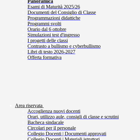
Panoramica
Esami di Maturità 2025/26
Documenti del Consiglio di Classe
Programmazioni didattiche
Programmi svolti
Orario dal 6 ottobre
Simulazioni test d'ingresso
I progetti delle classi
Contrasto a bullismo e cyberbullismo
Libri di testo 2026-2027
Offerta formativa
Area riservata
Accoglienza nuovi docenti
Orari, utilizzo aule, consigli di classe e scrutini
Bacheca sindacale
Circolari per il personale
Collegio Docenti | Documenti approvati
Collegio Docenti | Materiali istruttori