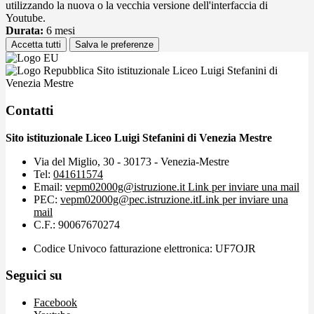
utilizzando la nuova o la vecchia versione dell'interfaccia di
Youtube.
Durata:
6 mesi
Accetta tutti
Salva le preferenze
Sito istituzionale Liceo Luigi Stefanini di
Venezia Mestre
Contatti
Sito istituzionale Liceo Luigi Stefanini di Venezia Mestre
Via del Miglio, 30 - 30173 - Venezia-Mestre
Tel:
041611574
Email:
vepm02000g@istruzione.it
Link per inviare una mail
PEC:
vepm02000g@pec.istruzione.it
Link per inviare una
mail
C.F.: 90067670274
Codice Univoco fatturazione elettronica: UF7OJR
Seguici su
Facebook