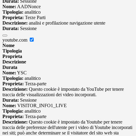
Durata:
Sessione
Nome:
AADNonce
Tipologia:
analitico
Proprieta:
Terze Parti
Descrizione:
analisi e profilazione navigazione utente
Durata:
Sessione
youtube.com
Nome
Tipologia
Proprieta
Descrizione
Durata
Nome:
YSC
Tipologia:
analitico
Proprieta:
Terza-parte
Descrizione:
Questo cookie è impostato da YouTube per tenere
traccia delle visualizzazioni dei video incorporati.
Durata:
Sessione
Nome:
VISITOR_INFO1_LIVE
Tipologia:
analitico
Proprieta:
Terza-parte
Descrizione:
Questo cookie è impostato da Youtube per tenere
traccia delle preferenze dell'utente per i video di Youtube incorporati
nei siti; può anche determinare se il visitatore del sito web sta