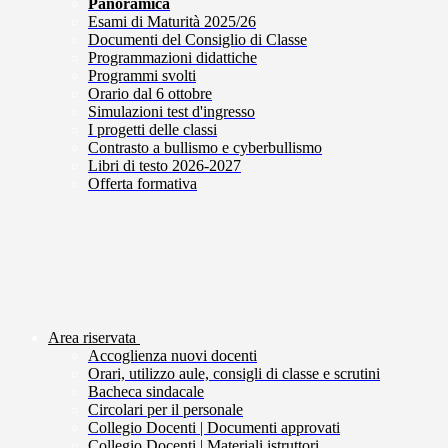
Panoramica
Esami di Maturità 2025/26
Documenti del Consiglio di Classe
Programmazioni didattiche
Programmi svolti
Orario dal 6 ottobre
Simulazioni test d'ingresso
I progetti delle classi
Contrasto a bullismo e cyberbullismo
Libri di testo 2026-2027
Offerta formativa
Area riservata
Accoglienza nuovi docenti
Orari, utilizzo aule, consigli di classe e scrutini
Bacheca sindacale
Circolari per il personale
Collegio Docenti | Documenti approvati
Collegio Docenti | Materiali istruttori