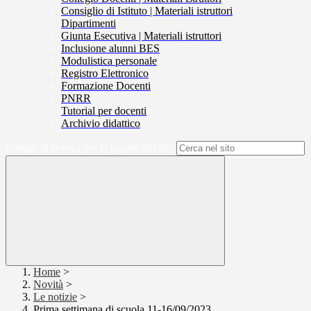
Consiglio di Istituto | Materiali istruttori
Dipartimenti
Giunta Esecutiva | Materiali istruttori
Inclusione alunni BES
Modulistica personale
Registro Elettronico
Formazione Docenti
PNRR
Tutorial per docenti
Archivio didattico
Campo di ricerca per le pagine del sito
Home
>
Novità
>
Le notizie
>
Prima settimana di scuola 11-16/09/2023