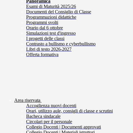
Panoramica
Esami di Maturità 2025/26
Documenti del Consiglio di Classe
Programmazioni didattiche
Programmi svolti
Orario dal 6 ottobre
Simulazioni test d'ingresso
I progetti delle classi
Contrasto a bullismo e cyberbullismo
Libri di testo 2026-2027
Offerta formativa
Area riservata
Accoglienza nuovi docenti
Orari, utilizzo aule, consigli di classe e scrutini
Bacheca sindacale
Circolari per il personale
Collegio Docenti | Documenti approvati
Collegio Docenti | Materiali istruttori