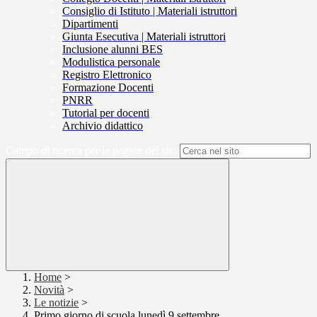
Consiglio di Istituto | Materiali istruttori
Dipartimenti
Giunta Esecutiva | Materiali istruttori
Inclusione alunni BES
Modulistica personale
Registro Elettronico
Formazione Docenti
PNRR
Tutorial per docenti
Archivio didattico
Campo di ricerca per le pagine del sito
Home
>
Novità
>
Le notizie
>
Primo giorno di scuola lunedì 9 settembre