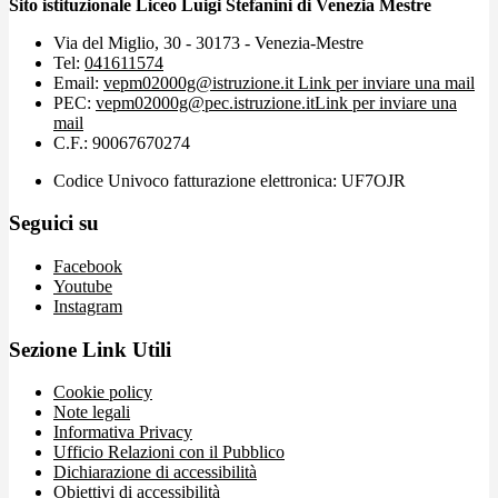
Sito istituzionale Liceo Luigi Stefanini di Venezia Mestre
Via del Miglio, 30 - 30173 - Venezia-Mestre
Tel:
041611574
Email:
vepm02000g@istruzione.it
Link per inviare una mail
PEC:
vepm02000g@pec.istruzione.it
Link per inviare una
mail
C.F.: 90067670274
Codice Univoco fatturazione elettronica: UF7OJR
Seguici su
Facebook
Youtube
Instagram
Sezione Link Utili
Cookie policy
Note legali
Informativa Privacy
Ufficio Relazioni con il Pubblico
Dichiarazione di accessibilità
Obiettivi di accessibilità