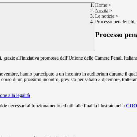
Home
>
Novità
>
Le notizie
>
Processo penale: chi,
Processo pena
i, grazie all'iniziativa promossa dal
l’Unione delle
Camere
Penali Italian
novembre, hanno partecipato a un incontro in auditorium durante il qua
 corso di un prossimo incontro, previsto per sabato 2 dicembre, tratterann
one alla legalità
kie necessari al funzionamento ed utili alle finalità illustrate nella
COO