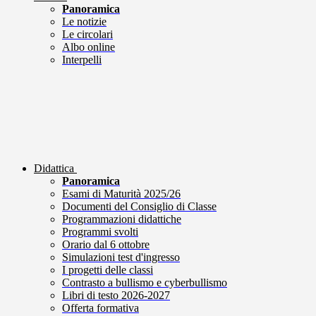
Panoramica
Le notizie
Le circolari
Albo online
Interpelli
Didattica
Panoramica
Esami di Maturità 2025/26
Documenti del Consiglio di Classe
Programmazioni didattiche
Programmi svolti
Orario dal 6 ottobre
Simulazioni test d'ingresso
I progetti delle classi
Contrasto a bullismo e cyberbullismo
Libri di testo 2026-2027
Offerta formativa