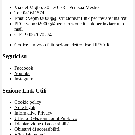
Via del Miglio, 30 - 30173 - Venezia-Mestre
Tel:
041611574
Email:
vepm02000g@istruzione.it
Link per inviare una mail
PEC:
vepm02000g@pec.istruzione.it
Link per inviare una
mail
C.F.: 90067670274
Codice Univoco fatturazione elettronica: UF7OJR
Seguici su
Facebook
Youtube
Instagram
Sezione Link Utili
Cookie policy
Note legali
Informativa Privacy
Ufficio Relazioni con il Pubblico
Dichiarazione di accessibilità
Obiettivi di accessibilità
Whistleblowing