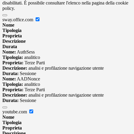
disabilitati. È possibile consultare l'elenco nella pagina della cookie
policy.
sway.office.com
Nome
Tipologia
Proprieta
Descrizione
Durata
Nome:
AuthSess
Tipologia:
analitico
Proprieta:
Terze Parti
Descrizione:
analisi e profilazione navigazione utente
Durata:
Sessione
Nome:
AADNonce
Tipologia:
analitico
Proprieta:
Terze Parti
Descrizione:
analisi e profilazione navigazione utente
Durata:
Sessione
youtube.com
Nome
Tipologia
Proprieta
Descrizione