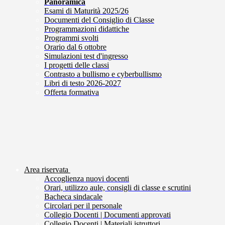
Panoramica
Esami di Maturità 2025/26
Documenti del Consiglio di Classe
Programmazioni didattiche
Programmi svolti
Orario dal 6 ottobre
Simulazioni test d'ingresso
I progetti delle classi
Contrasto a bullismo e cyberbullismo
Libri di testo 2026-2027
Offerta formativa
Area riservata
Accoglienza nuovi docenti
Orari, utilizzo aule, consigli di classe e scrutini
Bacheca sindacale
Circolari per il personale
Collegio Docenti | Documenti approvati
Collegio Docenti | Materiali istruttori