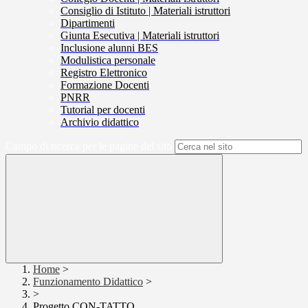
Consiglio di Istituto | Materiali istruttori
Dipartimenti
Giunta Esecutiva | Materiali istruttori
Inclusione alunni BES
Modulistica personale
Registro Elettronico
Formazione Docenti
PNRR
Tutorial per docenti
Archivio didattico
Campo di ricerca per le pagine del sito
Home
>
Funzionamento Didattico
>
>
Progetto CON-TATTO