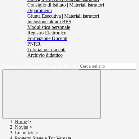
Consiglio di Istituto | Materiali istruttori
Dipartimenti
Giunta Esecutiva | Materiali istruttori
Inclusione alunni BES
Modulistica personale
Registro Elettronico
Formazione Docenti
PNRR
Tutorial per docenti
Archivio didattico
Campo di ricerca per le pagine del sito
Home
>
Novità
>
Le notizie
>
Progetto Stage a Tor Vergata