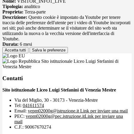
Nome:
VISITOR_INFO1_LIVE
Tipologia:
analitico
Proprieta:
Terza-parte
Descrizione:
Questo cookie è impostato da Youtube per tenere
traccia delle preferenze dell'utente per i video di Youtube incorporati
nei siti; può anche determinare se il visitatore del sito web sta
utilizzando la nuova o la vecchia versione dell'interfaccia di
Youtube.
Durata:
6 mesi
Accetta tutti
Salva le preferenze
Sito istituzionale Liceo Luigi Stefanini di
Venezia Mestre
Contatti
Sito istituzionale Liceo Luigi Stefanini di Venezia Mestre
Via del Miglio, 30 - 30173 - Venezia-Mestre
Tel:
041611574
Email:
vepm02000g@istruzione.it
Link per inviare una mail
PEC:
vepm02000g@pec.istruzione.it
Link per inviare una
mail
C.F.: 90067670274