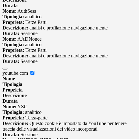
Durata
Nome:
AuthSess
Tipologia:
analitico
Proprieta:
Terze Parti
Descrizione:
analisi e profilazione navigazione utente
Durata:
Sessione
Nome:
AADNonce
Tipologia:
analitico
Proprieta:
Terze Parti
Descrizione:
analisi e profilazione navigazione utente
Durata:
Sessione
youtube.com
Nome
Tipologia
Proprieta
Descrizione
Durata
Nome:
YSC
Tipologia:
analitico
Proprieta:
Terza-parte
Descrizione:
Questo cookie è impostato da YouTube per tenere
traccia delle visualizzazioni dei video incorporati.
Durata:
Sessione