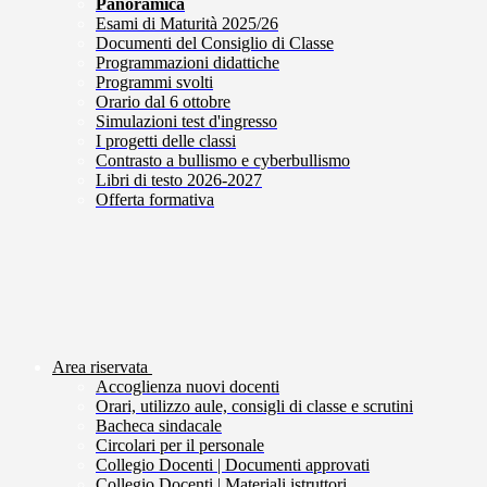
Panoramica
Esami di Maturità 2025/26
Documenti del Consiglio di Classe
Programmazioni didattiche
Programmi svolti
Orario dal 6 ottobre
Simulazioni test d'ingresso
I progetti delle classi
Contrasto a bullismo e cyberbullismo
Libri di testo 2026-2027
Offerta formativa
Area riservata
Accoglienza nuovi docenti
Orari, utilizzo aule, consigli di classe e scrutini
Bacheca sindacale
Circolari per il personale
Collegio Docenti | Documenti approvati
Collegio Docenti | Materiali istruttori