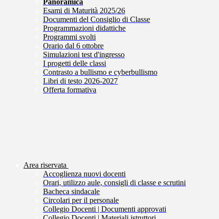
Panoramica
Esami di Maturità 2025/26
Documenti del Consiglio di Classe
Programmazioni didattiche
Programmi svolti
Orario dal 6 ottobre
Simulazioni test d'ingresso
I progetti delle classi
Contrasto a bullismo e cyberbullismo
Libri di testo 2026-2027
Offerta formativa
Area riservata
Accoglienza nuovi docenti
Orari, utilizzo aule, consigli di classe e scrutini
Bacheca sindacale
Circolari per il personale
Collegio Docenti | Documenti approvati
Collegio Docenti | Materiali istruttori