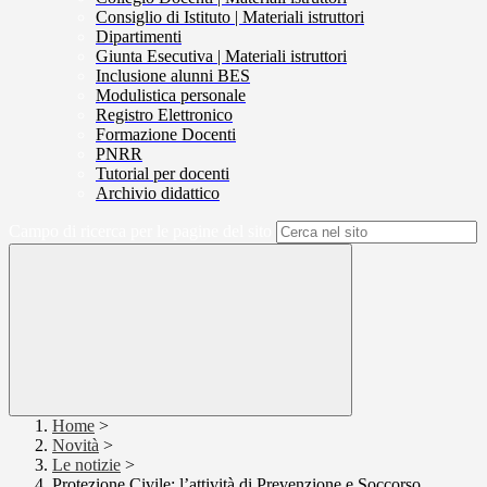
Consiglio di Istituto | Materiali istruttori
Dipartimenti
Giunta Esecutiva | Materiali istruttori
Inclusione alunni BES
Modulistica personale
Registro Elettronico
Formazione Docenti
PNRR
Tutorial per docenti
Archivio didattico
Campo di ricerca per le pagine del sito
Home
>
Novità
>
Le notizie
>
Protezione Civile: l’attività di Prevenzione e Soccorso