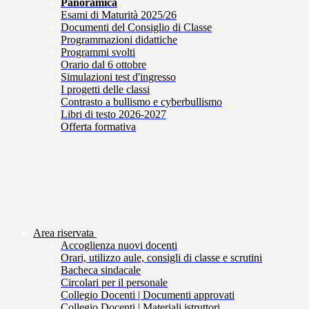
Panoramica
Esami di Maturità 2025/26
Documenti del Consiglio di Classe
Programmazioni didattiche
Programmi svolti
Orario dal 6 ottobre
Simulazioni test d'ingresso
I progetti delle classi
Contrasto a bullismo e cyberbullismo
Libri di testo 2026-2027
Offerta formativa
Area riservata
Accoglienza nuovi docenti
Orari, utilizzo aule, consigli di classe e scrutini
Bacheca sindacale
Circolari per il personale
Collegio Docenti | Documenti approvati
Collegio Docenti | Materiali istruttori