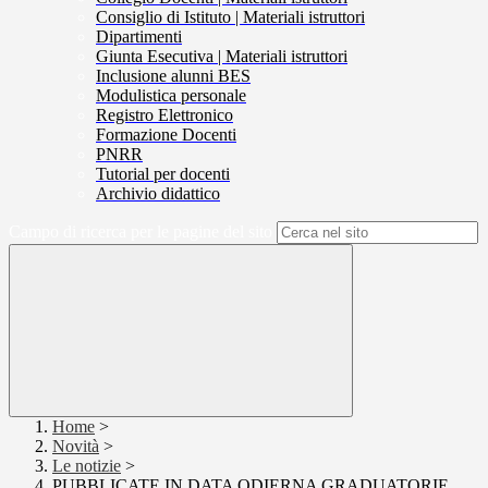
Consiglio di Istituto | Materiali istruttori
Dipartimenti
Giunta Esecutiva | Materiali istruttori
Inclusione alunni BES
Modulistica personale
Registro Elettronico
Formazione Docenti
PNRR
Tutorial per docenti
Archivio didattico
Campo di ricerca per le pagine del sito
Home
>
Novità
>
Le notizie
>
PUBBLICATE IN DATA ODIERNA GRADUATORIE