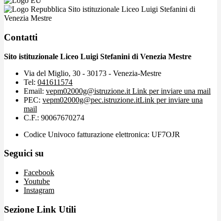
Sito istituzionale Liceo Luigi Stefanini di
Venezia Mestre
Contatti
Sito istituzionale Liceo Luigi Stefanini di Venezia Mestre
Via del Miglio, 30 - 30173 - Venezia-Mestre
Tel:
041611574
Email:
vepm02000g@istruzione.it
Link per inviare una mail
PEC:
vepm02000g@pec.istruzione.it
Link per inviare una
mail
C.F.: 90067670274
Codice Univoco fatturazione elettronica: UF7OJR
Seguici su
Facebook
Youtube
Instagram
Sezione Link Utili