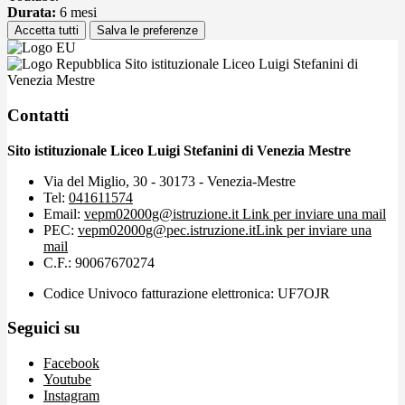
Durata:
6 mesi
Accetta tutti
Salva le preferenze
Sito istituzionale Liceo Luigi Stefanini di
Venezia Mestre
Contatti
Sito istituzionale Liceo Luigi Stefanini di Venezia Mestre
Via del Miglio, 30 - 30173 - Venezia-Mestre
Tel:
041611574
Email:
vepm02000g@istruzione.it
Link per inviare una mail
PEC:
vepm02000g@pec.istruzione.it
Link per inviare una
mail
C.F.: 90067670274
Codice Univoco fatturazione elettronica: UF7OJR
Seguici su
Facebook
Youtube
Instagram