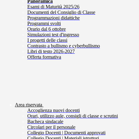
Panoramica
Esami di Maturità 2025/26
Documenti del Consiglio di Classe
Programmazioni didattiche
Programmi svolti
Orario dal 6 ottobre
Simulazioni test d'ingresso
I progetti delle classi
Contrasto a bullismo e cyberbullismo
Libri di testo 2026-2027
Offerta formativa
Area riservata
Accoglienza nuovi docenti
Orari, utilizzo aule, consigli di classe e scrutini
Bacheca sindacale
Circolari per il personale
Collegio Docenti | Documenti approvati
Collegio Docenti | Materiali istruttori