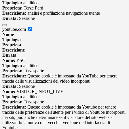
Tipologia:
analitico
Proprieta:
Terze Parti
Descrizione:
analisi e profilazione navigazione utente
Durata:
Sessione
youtube.com
Nome
Tipologia
Proprieta
Descrizione
Durata
Nome:
YSC
Tipologia:
analitico
Proprieta:
Terza-parte
Descrizione:
Questo cookie è impostato da YouTube per tenere
traccia delle visualizzazioni dei video incorporati.
Durata:
Sessione
Nome:
VISITOR_INFO1_LIVE
Tipologia:
analitico
Proprieta:
Terza-parte
Descrizione:
Questo cookie è impostato da Youtube per tenere
traccia delle preferenze dell'utente per i video di Youtube incorporati
nei siti; può anche determinare se il visitatore del sito web sta
utilizzando la nuova o la vecchia versione dell'interfaccia di
Youtube.