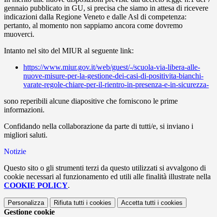
gennaio pubblicato in GU, si precisa che siamo in attesa di ricevere
indicazioni dalla Regione Veneto e dalle Asl di competenza:
pertanto, al momento non sappiamo ancora come dovremo
muoverci.
Intanto nel sito del MIUR al seguente link:
https://www.miur.gov.it/web/guest/-/scuola-via-libera-alle-
nuove-misure-per-la-gestione-dei-casi-di-positivita-bianchi-
varate-regole-chiare-per-il-rientro-in-presenza-e-in-sicurezza-
sono reperibili alcune diapositive che forniscono le prime
informazioni.
Confidando nella collaborazione da parte di tutti/e, si inviano i
migliori saluti.
Notizie
Questo sito o gli strumenti terzi da questo utilizzati si avvalgono di
cookie necessari al funzionamento ed utili alle finalità illustrate nella
COOKIE POLICY
.
Personalizza
Rifiuta tutti
i cookies
Accetta tutti
i cookies
Gestione cookie