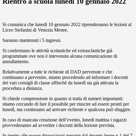
Rientro a scuola lunedì 10 gennaio 2022
Si comunica che lunedì 10 gennaio 2022 riprenderanno le lezioni al
Liceo Stefanini di Venezia Mestre.
Saranno mantenuti i 5 ingressi.
Si confermano le attività scolastiche ed extrasclastiche già
programmate ove non è intevenuta alcuna comunicazione di
annullamento.
Relativamente a tutte le richieste di DAD pervenute e che
continuano a pervenire, stiamo procedendo ad informare i docenti
dei vari consigli di classe affinchè da lunedì sia già attivata la
procedura a distanza.
Si chiede comprensione in quanto si tratta di numeri importanti:
stiamo cercando di fare il possibile per riuscire ad essere pronti per
lunedì, ma continuano ad arrivare richieste e qualcosa può sfuggire.
In caso di mancata creazione dell’evento, lunedì mattina i ragazzi
provvederanno ad avvertire i docenti della lezione prevista.
In merito alle nuove disposizioni previste dal decreto legge n.1 del 7