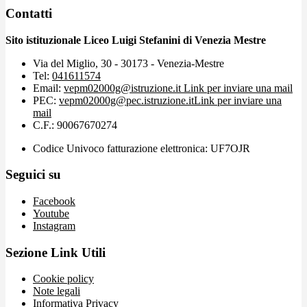
Contatti
Sito istituzionale Liceo Luigi Stefanini di Venezia Mestre
Via del Miglio, 30 - 30173 - Venezia-Mestre
Tel:
041611574
Email:
vepm02000g@istruzione.it
Link per inviare una mail
PEC:
vepm02000g@pec.istruzione.it
Link per inviare una
mail
C.F.: 90067670274
Codice Univoco fatturazione elettronica: UF7OJR
Seguici su
Facebook
Youtube
Instagram
Sezione Link Utili
Cookie policy
Note legali
Informativa Privacy