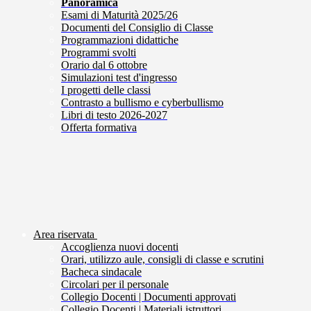
Panoramica
Esami di Maturità 2025/26
Documenti del Consiglio di Classe
Programmazioni didattiche
Programmi svolti
Orario dal 6 ottobre
Simulazioni test d'ingresso
I progetti delle classi
Contrasto a bullismo e cyberbullismo
Libri di testo 2026-2027
Offerta formativa
Area riservata
Accoglienza nuovi docenti
Orari, utilizzo aule, consigli di classe e scrutini
Bacheca sindacale
Circolari per il personale
Collegio Docenti | Documenti approvati
Collegio Docenti | Materiali istruttori