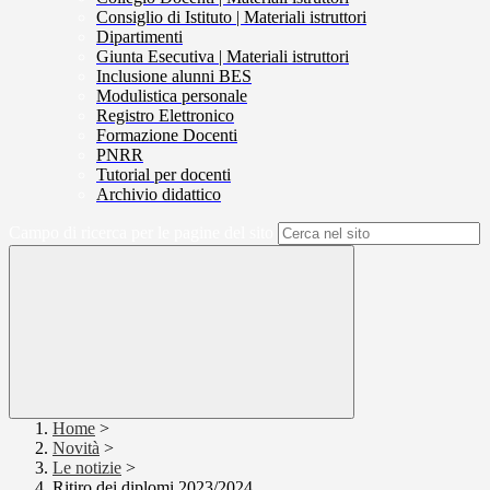
Consiglio di Istituto | Materiali istruttori
Dipartimenti
Giunta Esecutiva | Materiali istruttori
Inclusione alunni BES
Modulistica personale
Registro Elettronico
Formazione Docenti
PNRR
Tutorial per docenti
Archivio didattico
Campo di ricerca per le pagine del sito
Home
>
Novità
>
Le notizie
>
Ritiro dei diplomi 2023/2024