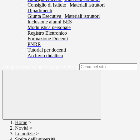
Consiglio di Istituto | Materiali istruttori
Dipartimenti
Giunta Esecutiva | Materiali istruttori
Inclusione alunni BES
Modulistica personale
Registro Elettronico
Formazione Docenti
PNRR
Tutorial per docenti
Archivio didattico
Campo di ricerca per le pagine del sito
Home
>
Novità
>
Le notizie
>
Scelta dell'università