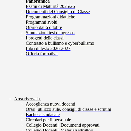
Panoramica
Esami di Maturità 2025/26
Documenti del Consiglio di Classe
Programmazioni didattiche
Programmi svolti
Orario dal 6 ottobre
Simulazioni test d'ingresso
I progetti delle classi
Contrasto a bullismo e cyberbullismo
Libri di testo 2026-2027
Offerta formativa
Area riservata
Accoglienza nuovi docenti
Orari, utilizzo aule, consigli di classe e scrutini
Bacheca sindacale
Circolari per il personale
Collegio Docenti | Documenti approvati
Collegio Docenti | Materiali istruttori