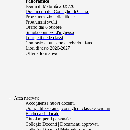
Panoramica
Esami di Maturità 2025/26
Documenti del Consiglio di Classe
Programmazioni didattiche
Programmi svolti
Orario dal 6 ottobre
Simulazioni test d'ingresso
I progetti delle classi
Contrasto a bullismo e cyberbullismo
Libri di testo 2026-2027
Offerta formativa
Area riservata
Accoglienza nuovi docenti
Orari, utilizzo aule, consigli di classe e scrutini
Bacheca sindacale
Circolari per il personale
Collegio Docenti | Documenti approvati
Collegio Docenti | Materiali istruttori