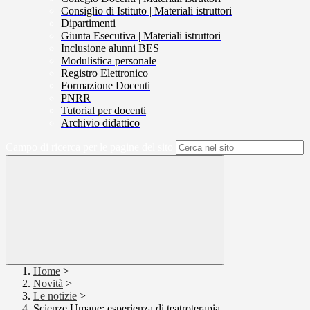
Consiglio di Istituto | Materiali istruttori
Dipartimenti
Giunta Esecutiva | Materiali istruttori
Inclusione alunni BES
Modulistica personale
Registro Elettronico
Formazione Docenti
PNRR
Tutorial per docenti
Archivio didattico
Campo di ricerca per le pagine del sito
Home
>
Novità
>
Le notizie
>
Scienze Umane: esperienza di teatroterapia