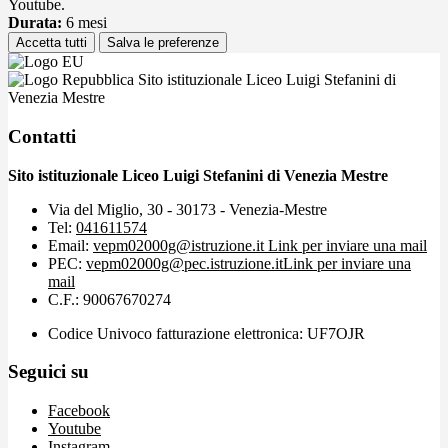
Youtube.
Durata:
6 mesi
Accetta tutti
Salva le preferenze
Sito istituzionale Liceo Luigi Stefanini di
Venezia Mestre
Contatti
Sito istituzionale Liceo Luigi Stefanini di Venezia Mestre
Via del Miglio, 30 - 30173 - Venezia-Mestre
Tel:
041611574
Email:
vepm02000g@istruzione.it
Link per inviare una mail
PEC:
vepm02000g@pec.istruzione.it
Link per inviare una
mail
C.F.: 90067670274
Codice Univoco fatturazione elettronica: UF7OJR
Seguici su
Facebook
Youtube
Instagram