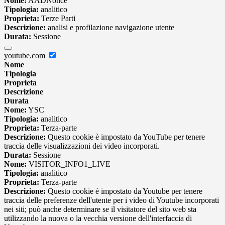
Nome:
AADNonce
Tipologia:
analitico
Proprieta:
Terze Parti
Descrizione:
analisi e profilazione navigazione utente
Durata:
Sessione
youtube.com
Nome
Tipologia
Proprieta
Descrizione
Durata
Nome:
YSC
Tipologia:
analitico
Proprieta:
Terza-parte
Descrizione:
Questo cookie è impostato da YouTube per tenere
traccia delle visualizzazioni dei video incorporati.
Durata:
Sessione
Nome:
VISITOR_INFO1_LIVE
Tipologia:
analitico
Proprieta:
Terza-parte
Descrizione:
Questo cookie è impostato da Youtube per tenere
traccia delle preferenze dell'utente per i video di Youtube incorporati
nei siti; può anche determinare se il visitatore del sito web sta
utilizzando la nuova o la vecchia versione dell'interfaccia di