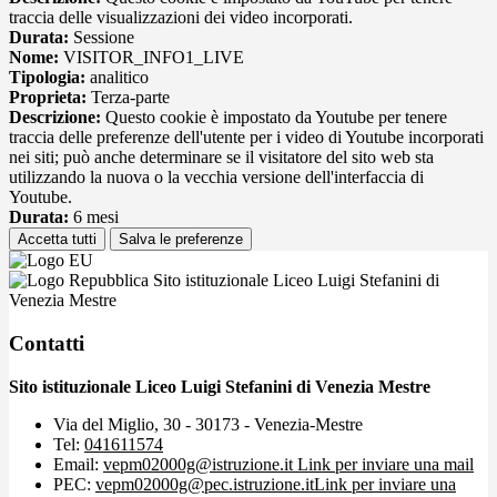
traccia delle visualizzazioni dei video incorporati.
Durata:
Sessione
Nome:
VISITOR_INFO1_LIVE
Tipologia:
analitico
Proprieta:
Terza-parte
Descrizione:
Questo cookie è impostato da Youtube per tenere
traccia delle preferenze dell'utente per i video di Youtube incorporati
nei siti; può anche determinare se il visitatore del sito web sta
utilizzando la nuova o la vecchia versione dell'interfaccia di
Youtube.
Durata:
6 mesi
Accetta tutti
Salva le preferenze
Sito istituzionale Liceo Luigi Stefanini di
Venezia Mestre
Contatti
Sito istituzionale Liceo Luigi Stefanini di Venezia Mestre
Via del Miglio, 30 - 30173 - Venezia-Mestre
Tel:
041611574
Email:
vepm02000g@istruzione.it
Link per inviare una mail
PEC:
vepm02000g@pec.istruzione.it
Link per inviare una