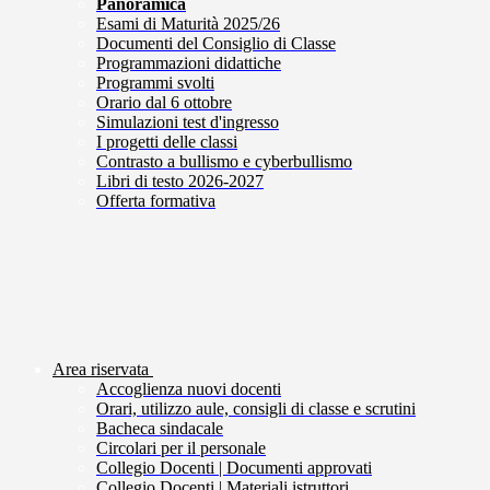
Panoramica
Esami di Maturità 2025/26
Documenti del Consiglio di Classe
Programmazioni didattiche
Programmi svolti
Orario dal 6 ottobre
Simulazioni test d'ingresso
I progetti delle classi
Contrasto a bullismo e cyberbullismo
Libri di testo 2026-2027
Offerta formativa
Area riservata
Accoglienza nuovi docenti
Orari, utilizzo aule, consigli di classe e scrutini
Bacheca sindacale
Circolari per il personale
Collegio Docenti | Documenti approvati
Collegio Docenti | Materiali istruttori