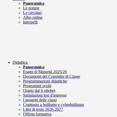
Panoramica
Le notizie
Le circolari
Albo online
Interpelli
Didattica
Panoramica
Esami di Maturità 2025/26
Documenti del Consiglio di Classe
Programmazioni didattiche
Programmi svolti
Orario dal 6 ottobre
Simulazioni test d'ingresso
I progetti delle classi
Contrasto a bullismo e cyberbullismo
Libri di testo 2026-2027
Offerta formativa