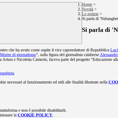
Home
>
Novità
>
Le notizie
>
Si parla di 'Ndrangh
Si parla di 
ncontro che ha avuto come ospite il vice caporedattore di Repubblica
Luc
 Morire di giornalismo
”, sulla figura del giornalista calabrese
Alessandr
ta Artusi e Nicoletta Camerin, faceva parte del progetto “Educazione al
drangheta
kie necessari al funzionamento ed utili alle finalità illustrate nella
COO
attaforma e non è possibile disabilitarli.
isionare la
COOKIE POLICY
.