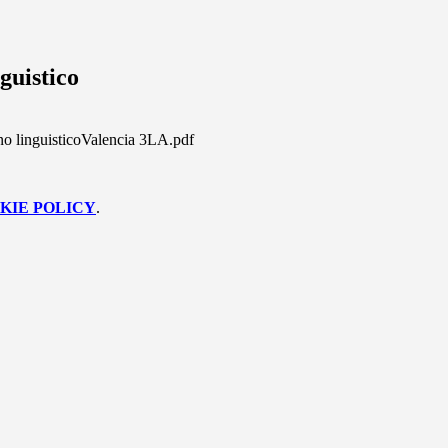
guistico
no linguisticoValencia 3LA.pdf
KIE POLICY
.