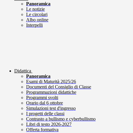
Panoramica
Le notizie
Le circolari
Albo online
Interpelli
Didattica
Panoramica
Esami di Maturità 2025/26
Documenti del Consiglio di Classe
Programmazioni didattiche
Programmi svolti
Orario dal 6 ottobre
Simulazioni test d'ingresso
I progetti delle classi
Contrasto a bullismo e cyberbullismo
Libri di testo 2026-2027
Offerta formativa