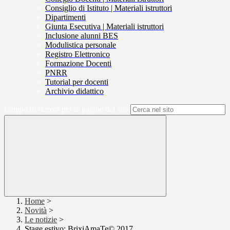
Consiglio di Istituto | Materiali istruttori
Dipartimenti
Giunta Esecutiva | Materiali istruttori
Inclusione alunni BES
Modulistica personale
Registro Elettronico
Formazione Docenti
PNRR
Tutorial per docenti
Archivio didattico
Campo di ricerca per le pagine del sito
Home
>
Novità
>
Le notizie
>
Stage estivo: BrixiAmaTe© 2017