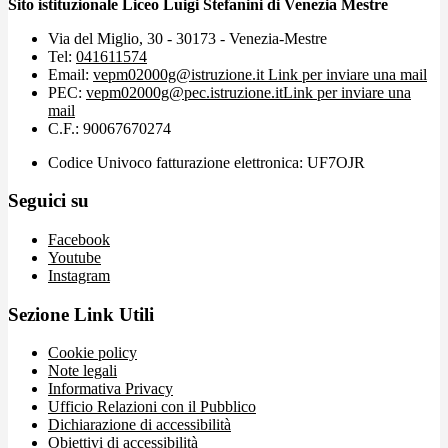
Sito istituzionale Liceo Luigi Stefanini di Venezia Mestre
Via del Miglio, 30 - 30173 - Venezia-Mestre
Tel:
041611574
Email:
vepm02000g@istruzione.it
Link per inviare una mail
PEC:
vepm02000g@pec.istruzione.it
Link per inviare una
mail
C.F.: 90067670274
Codice Univoco fatturazione elettronica: UF7OJR
Seguici su
Facebook
Youtube
Instagram
Sezione Link Utili
Cookie policy
Note legali
Informativa Privacy
Ufficio Relazioni con il Pubblico
Dichiarazione di accessibilità
Obiettivi di accessibilità