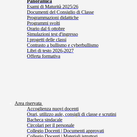
Panoramica
Esami di Maturità 2025/26
Documenti del Consiglio di Classe
Programmazioni didattiche
Programmi svolti
Orario dal 6 ottobre
Simulazioni test d'ingresso
I progetti delle classi
Contrasto a bullismo e cyberbullismo
Libri di testo 2026-2027
Offerta formativa
Area riservata
Accoglienza nuovi docenti
Orari, utilizzo aule, consigli di classe e scrutini
Bacheca sindacale
Circolari per il personale
Collegio Docenti | Documenti approvati
Collegio Docenti | Materiali istruttori