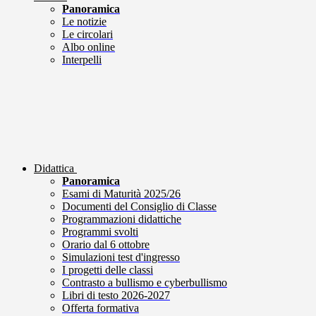
Panoramica
Le notizie
Le circolari
Albo online
Interpelli
Didattica
Panoramica
Esami di Maturità 2025/26
Documenti del Consiglio di Classe
Programmazioni didattiche
Programmi svolti
Orario dal 6 ottobre
Simulazioni test d'ingresso
I progetti delle classi
Contrasto a bullismo e cyberbullismo
Libri di testo 2026-2027
Offerta formativa