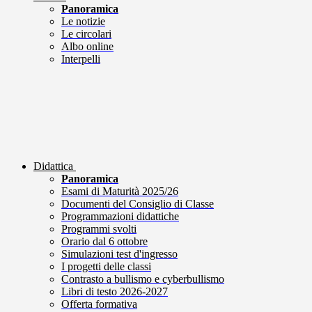
Panoramica
Le notizie
Le circolari
Albo online
Interpelli
Didattica
Panoramica
Esami di Maturità 2025/26
Documenti del Consiglio di Classe
Programmazioni didattiche
Programmi svolti
Orario dal 6 ottobre
Simulazioni test d'ingresso
I progetti delle classi
Contrasto a bullismo e cyberbullismo
Libri di testo 2026-2027
Offerta formativa