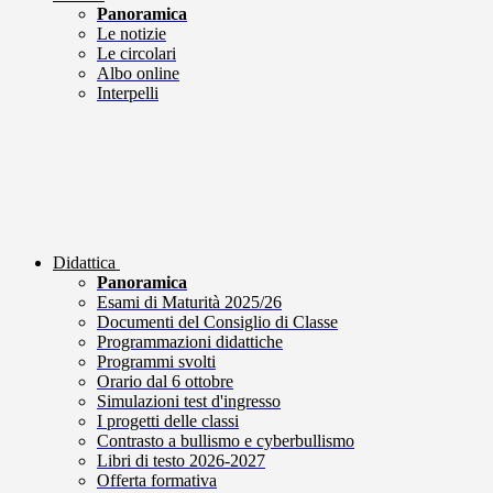
Panoramica
Le notizie
Le circolari
Albo online
Interpelli
Didattica
Panoramica
Esami di Maturità 2025/26
Documenti del Consiglio di Classe
Programmazioni didattiche
Programmi svolti
Orario dal 6 ottobre
Simulazioni test d'ingresso
I progetti delle classi
Contrasto a bullismo e cyberbullismo
Libri di testo 2026-2027
Offerta formativa