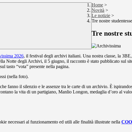
Home
>
Novità
>
Le notizie
>
Tre nostre studentess
Tre nostre st
vissima 2026
, il festival degli archivi italiani. Una nostra classe, la 3
la Notte degli Archivi, il 5 giugno, il racconto è stato pubblicato sul sit
sul tasto “vota” presente nella pagina.
si (nella foto).
che fanno il silenzio e le assenze tra le carte di un archivio. È ispiran
ccontano la vita di un partigiano, Manlio Longon, medaglia d’oro al valor
kie necessari al funzionamento ed utili alle finalità illustrate nella
COO