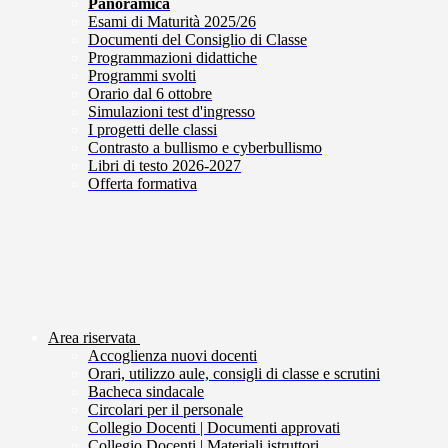
Panoramica
Esami di Maturità 2025/26
Documenti del Consiglio di Classe
Programmazioni didattiche
Programmi svolti
Orario dal 6 ottobre
Simulazioni test d'ingresso
I progetti delle classi
Contrasto a bullismo e cyberbullismo
Libri di testo 2026-2027
Offerta formativa
Area riservata
Accoglienza nuovi docenti
Orari, utilizzo aule, consigli di classe e scrutini
Bacheca sindacale
Circolari per il personale
Collegio Docenti | Documenti approvati
Collegio Docenti | Materiali istruttori