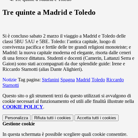
Tre quinte a Madrid e Toledo
Si è concluso sabato 2 marzo il viaggio a Madrid e Toledo delle
classi 5BU 5AU e 5BE. Toledo: l’antica capitale, luogo di
convivenza pacifica e fertile delle tre grandi religioni monoteiste; e
Madrid: la nuova capitale moderna ed elegante, risorta dalle ceneri
di una feroce dittatura. Studenti e docenti (Camerin, Lattanzi Serra e
Gaion)
sono stati accompagnati da due splendide guide: Irene e
Riccardo Starnotti (alias Dante Alighieri).
Notizie
Tag pagina:
Stefanini
Spagna
Madrid
Toledo
Riccardo
Starnotti
Questo sito o gli strumenti terzi da questo utilizzati si avvalgono di
cookie necessari al funzionamento ed utili alle finalità illustrate nella
COOKIE POLICY
.
Personalizza
Rifiuta tutti
i cookies
Accetta tutti
i cookies
Gestione cookie
In questa schermata è possibile scegliere quali cookie consentire.