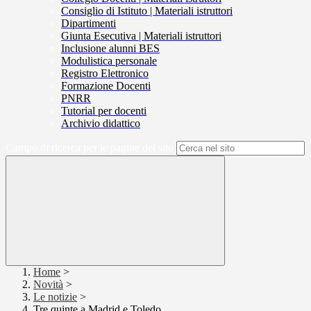
Consiglio di Istituto | Materiali istruttori
Dipartimenti
Giunta Esecutiva | Materiali istruttori
Inclusione alunni BES
Modulistica personale
Registro Elettronico
Formazione Docenti
PNRR
Tutorial per docenti
Archivio didattico
Campo di ricerca per le pagine del sito
Home
>
Novità
>
Le notizie
>
Tre quinte a Madrid e Toledo