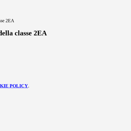
asse 2EA
della classe 2EA
KIE POLICY
.