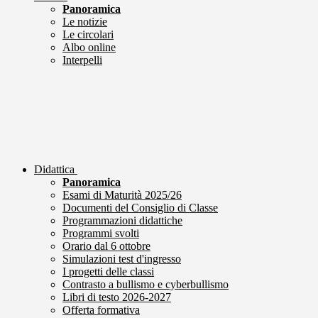
Panoramica
Le notizie
Le circolari
Albo online
Interpelli
Didattica
Panoramica
Esami di Maturità 2025/26
Documenti del Consiglio di Classe
Programmazioni didattiche
Programmi svolti
Orario dal 6 ottobre
Simulazioni test d'ingresso
I progetti delle classi
Contrasto a bullismo e cyberbullismo
Libri di testo 2026-2027
Offerta formativa