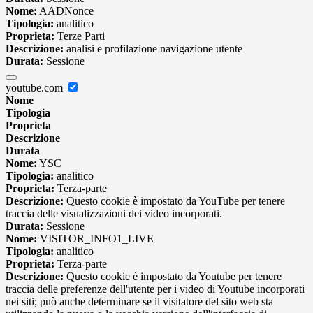
Nome:
AADNonce
Tipologia:
analitico
Proprieta:
Terze Parti
Descrizione:
analisi e profilazione navigazione utente
Durata:
Sessione
youtube.com
Nome
Tipologia
Proprieta
Descrizione
Durata
Nome:
YSC
Tipologia:
analitico
Proprieta:
Terza-parte
Descrizione:
Questo cookie è impostato da YouTube per tenere
traccia delle visualizzazioni dei video incorporati.
Durata:
Sessione
Nome:
VISITOR_INFO1_LIVE
Tipologia:
analitico
Proprieta:
Terza-parte
Descrizione:
Questo cookie è impostato da Youtube per tenere
traccia delle preferenze dell'utente per i video di Youtube incorporati
nei siti; può anche determinare se il visitatore del sito web sta