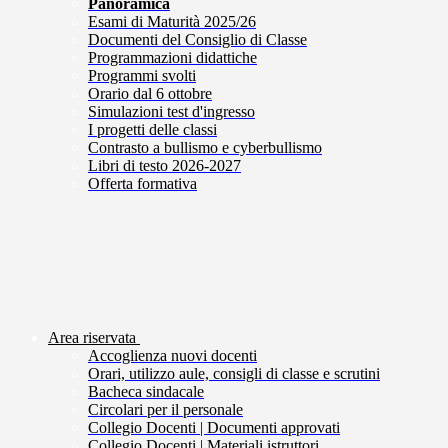
Panoramica
Esami di Maturità 2025/26
Documenti del Consiglio di Classe
Programmazioni didattiche
Programmi svolti
Orario dal 6 ottobre
Simulazioni test d'ingresso
I progetti delle classi
Contrasto a bullismo e cyberbullismo
Libri di testo 2026-2027
Offerta formativa
Area riservata
Accoglienza nuovi docenti
Orari, utilizzo aule, consigli di classe e scrutini
Bacheca sindacale
Circolari per il personale
Collegio Docenti | Documenti approvati
Collegio Docenti | Materiali istruttori