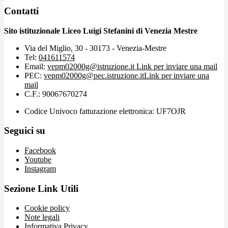
Contatti
Sito istituzionale Liceo Luigi Stefanini di Venezia Mestre
Via del Miglio, 30 - 30173 - Venezia-Mestre
Tel:
041611574
Email:
vepm02000g@istruzione.it
Link per inviare una mail
PEC:
vepm02000g@pec.istruzione.it
Link per inviare una
mail
C.F.: 90067670274
Codice Univoco fatturazione elettronica: UF7OJR
Seguici su
Facebook
Youtube
Instagram
Sezione Link Utili
Cookie policy
Note legali
Informativa Privacy