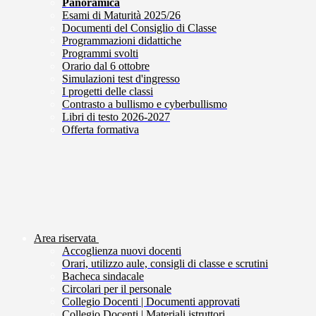
Panoramica
Esami di Maturità 2025/26
Documenti del Consiglio di Classe
Programmazioni didattiche
Programmi svolti
Orario dal 6 ottobre
Simulazioni test d'ingresso
I progetti delle classi
Contrasto a bullismo e cyberbullismo
Libri di testo 2026-2027
Offerta formativa
Area riservata
Accoglienza nuovi docenti
Orari, utilizzo aule, consigli di classe e scrutini
Bacheca sindacale
Circolari per il personale
Collegio Docenti | Documenti approvati
Collegio Docenti | Materiali istruttori