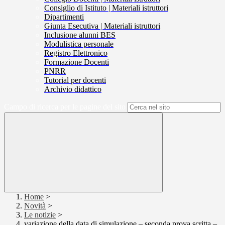
Consiglio di Istituto | Materiali istruttori
Dipartimenti
Giunta Esecutiva | Materiali istruttori
Inclusione alunni BES
Modulistica personale
Registro Elettronico
Formazione Docenti
PNRR
Tutorial per docenti
Archivio didattico
Campo di ricerca per le pagine del sito
Home
>
Novità
>
Le notizie
>
variazione della data di simulazione – seconda prova scritta –