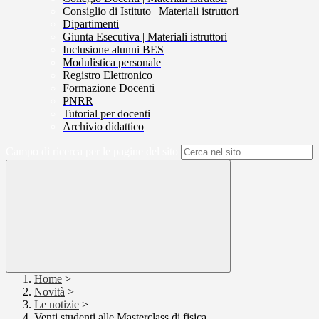
Consiglio di Istituto | Materiali istruttori
Dipartimenti
Giunta Esecutiva | Materiali istruttori
Inclusione alunni BES
Modulistica personale
Registro Elettronico
Formazione Docenti
PNRR
Tutorial per docenti
Archivio didattico
Campo di ricerca per le pagine del sito
Home
>
Novità
>
Le notizie
>
Venti studenti alle Masterclass di fisica