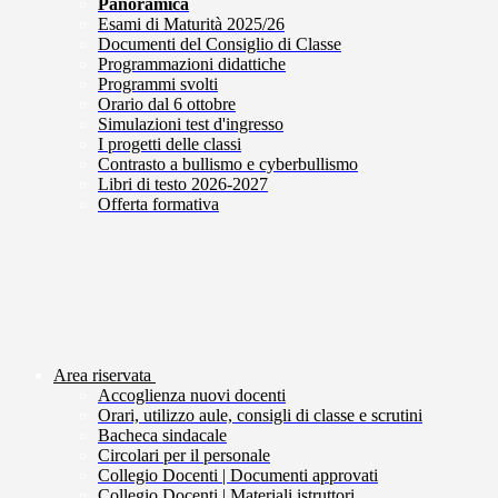
Panoramica
Esami di Maturità 2025/26
Documenti del Consiglio di Classe
Programmazioni didattiche
Programmi svolti
Orario dal 6 ottobre
Simulazioni test d'ingresso
I progetti delle classi
Contrasto a bullismo e cyberbullismo
Libri di testo 2026-2027
Offerta formativa
Area riservata
Accoglienza nuovi docenti
Orari, utilizzo aule, consigli di classe e scrutini
Bacheca sindacale
Circolari per il personale
Collegio Docenti | Documenti approvati
Collegio Docenti | Materiali istruttori