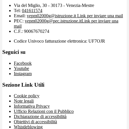
Via del Miglio, 30 - 30173 - Venezia-Mestre
Tel:
041611574
Email:
vepm02000g@istruzione.it
Link per inviare una mail
PEC:
vepm02000g@pec.istruzione.it
Link per inviare una
mail
C.F.: 90067670274
Codice Univoco fatturazione elettronica: UF7OJR
Seguici su
Facebook
Youtube
Instagram
Sezione Link Utili
Cookie policy
Note legali
Informativa Privacy
Ufficio Relazioni con il Pubblico
Dichiarazione di accessibilità
Obiettivi di accessibilità
Whistleblowing