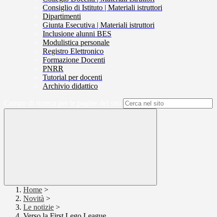
Consiglio di Istituto | Materiali istruttori
Dipartimenti
Giunta Esecutiva | Materiali istruttori
Inclusione alunni BES
Modulistica personale
Registro Elettronico
Formazione Docenti
PNRR
Tutorial per docenti
Archivio didattico
Campo di ricerca per le pagine del sito
Home
>
Novità
>
Le notizie
>
Verso la First Lego League