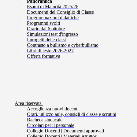
Panoramica
Esami di Maturità 2025/26
Documenti del Consiglio di Classe
Programmazioni didattiche
Programmi svolti
Orario dal 6 ottobre
Simulazioni test d'ingresso
I progetti delle classi
Contrasto a bullismo e cyberbullismo
Libri di testo 2026-2027
Offerta formativa
Area riservata
Accoglienza nuovi docenti
Orari, utilizzo aule, consigli di classe e scrutini
Bacheca sindacale
Circolari per il personale
Collegio Docenti | Documenti approvati
Collegio Docenti | Materiali istruttori