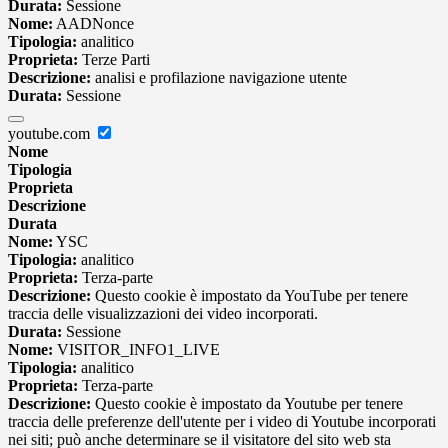
Durata:
Sessione
Nome:
AADNonce
Tipologia:
analitico
Proprieta:
Terze Parti
Descrizione:
analisi e profilazione navigazione utente
Durata:
Sessione
youtube.com
Nome
Tipologia
Proprieta
Descrizione
Durata
Nome:
YSC
Tipologia:
analitico
Proprieta:
Terza-parte
Descrizione:
Questo cookie è impostato da YouTube per tenere
traccia delle visualizzazioni dei video incorporati.
Durata:
Sessione
Nome:
VISITOR_INFO1_LIVE
Tipologia:
analitico
Proprieta:
Terza-parte
Descrizione:
Questo cookie è impostato da Youtube per tenere
traccia delle preferenze dell'utente per i video di Youtube incorporati
nei siti; può anche determinare se il visitatore del sito web sta