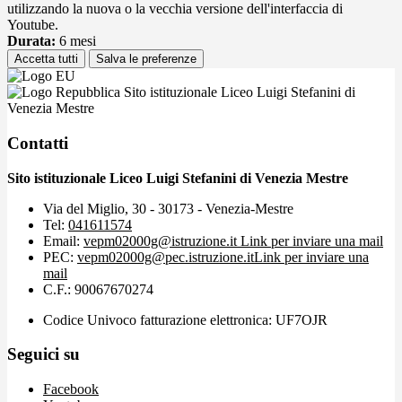
utilizzando la nuova o la vecchia versione dell'interfaccia di
Youtube.
Durata:
6 mesi
Accetta tutti
Salva le preferenze
Sito istituzionale Liceo Luigi Stefanini di
Venezia Mestre
Contatti
Sito istituzionale Liceo Luigi Stefanini di Venezia Mestre
Via del Miglio, 30 - 30173 - Venezia-Mestre
Tel:
041611574
Email:
vepm02000g@istruzione.it
Link per inviare una mail
PEC:
vepm02000g@pec.istruzione.it
Link per inviare una
mail
C.F.: 90067670274
Codice Univoco fatturazione elettronica: UF7OJR
Seguici su
Facebook