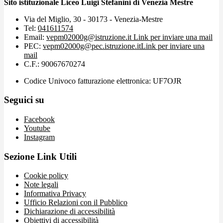
Sito istituzionale Liceo Luigi Stefanini di Venezia Mestre
Via del Miglio, 30 - 30173 - Venezia-Mestre
Tel:
041611574
Email:
vepm02000g@istruzione.it
Link per inviare una mail
PEC:
vepm02000g@pec.istruzione.it
Link per inviare una
mail
C.F.: 90067670274
Codice Univoco fatturazione elettronica: UF7OJR
Seguici su
Facebook
Youtube
Instagram
Sezione Link Utili
Cookie policy
Note legali
Informativa Privacy
Ufficio Relazioni con il Pubblico
Dichiarazione di accessibilità
Obiettivi di accessibilità