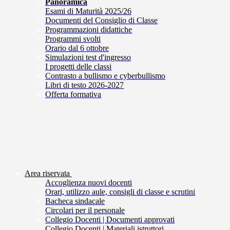
Panoramica
Esami di Maturità 2025/26
Documenti del Consiglio di Classe
Programmazioni didattiche
Programmi svolti
Orario dal 6 ottobre
Simulazioni test d'ingresso
I progetti delle classi
Contrasto a bullismo e cyberbullismo
Libri di testo 2026-2027
Offerta formativa
Area riservata
Accoglienza nuovi docenti
Orari, utilizzo aule, consigli di classe e scrutini
Bacheca sindacale
Circolari per il personale
Collegio Docenti | Documenti approvati
Collegio Docenti | Materiali istruttori