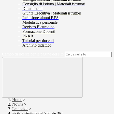
Consiglio di Istituto | Materiali istruttori
Dipartimenti
Giunta Esecutiva | Materiali istruttori
Inclusione alunni BES
Modulistica personale
Registro Elettronico
Formazione Docenti
PNRR
Tutorial per docenti
Archivio didattico
Campo di ricerca per le pagine del sito
Home
>
Novità
>
Le notizie
>
visita a strutture del Sociale 3PL