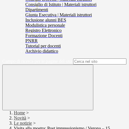
Consiglio di Istituto | Materiali istruttori
Dipartimenti
Giunta Esecutiva | Materiali istruttori
Inclusione alunni BES
Modulistica personale
Registro Elettronico
Formazione Docenti
PNRR
Tutorial per docenti
Archivio didattico
Campo di ricerca per le pagine del sito
Home
>
Novità
>
Le notizie
>
Visita alla mostra: Post impressionismo / Verona – 15