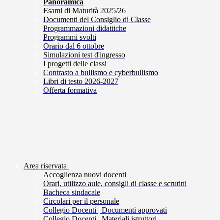
Panoramica
Esami di Maturità 2025/26
Documenti del Consiglio di Classe
Programmazioni didattiche
Programmi svolti
Orario dal 6 ottobre
Simulazioni test d'ingresso
I progetti delle classi
Contrasto a bullismo e cyberbullismo
Libri di testo 2026-2027
Offerta formativa
Area riservata
Accoglienza nuovi docenti
Orari, utilizzo aule, consigli di classe e scrutini
Bacheca sindacale
Circolari per il personale
Collegio Docenti | Documenti approvati
Collegio Docenti | Materiali istruttori