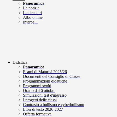
Panoramica
Le notizie
Le circolari
Albo online
Interpelli
Didattica
Panoramica
Esami di Maturità 2025/26
Documenti del Consiglio di Classe
Programmazioni didattiche
Programmi svolti
Orario dal 6 ottobre
Simulazioni test d'ingresso
I progetti delle classi
Contrasto a bullismo e cyberbullismo
Libri di testo 2026-2027
Offerta formativa