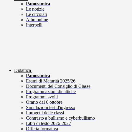
Panoramica
Le notizie
Le circolari
Albo online
Interpelli
Didattica
Panoramica
Esami di Maturità 2025/26
Documenti del Consiglio di Classe
Programmazioni didattiche
Programmi svolti
Orario dal 6 ottobre
Simulazioni test d'ingresso
I progetti delle classi
Contrasto a bullismo e cyberbullismo
Libri di testo 2026-2027
Offerta formativa