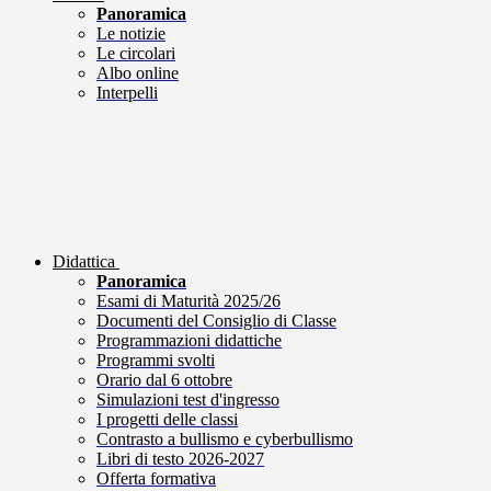
Panoramica
Le notizie
Le circolari
Albo online
Interpelli
Didattica
Panoramica
Esami di Maturità 2025/26
Documenti del Consiglio di Classe
Programmazioni didattiche
Programmi svolti
Orario dal 6 ottobre
Simulazioni test d'ingresso
I progetti delle classi
Contrasto a bullismo e cyberbullismo
Libri di testo 2026-2027
Offerta formativa