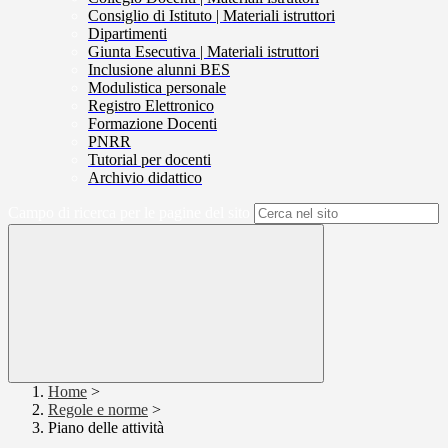
Consiglio di Istituto | Materiali istruttori
Dipartimenti
Giunta Esecutiva | Materiali istruttori
Inclusione alunni BES
Modulistica personale
Registro Elettronico
Formazione Docenti
PNRR
Tutorial per docenti
Archivio didattico
Campo di ricerca per le pagine del sito
Home
>
Regole e norme
>
Piano delle attività