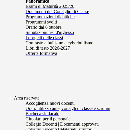
Panoramica
Esami di Maturità 2025/26
Documenti del Consiglio di Classe
Programmazioni didattiche
Programmi svolti
Orario dal 6 ottobre
Simulazioni test d'ingresso
I progetti delle classi
Contrasto a bullismo e cyberbullismo
Libri di testo 2026-2027
Offerta formativa
Area riservata
Accoglienza nuovi docenti
Orari, utilizzo aule, consigli di classe e scrutini
Bacheca sindacale
Circolari per il personale
Collegio Docenti | Documenti approvati
Collegio Docenti | Materiali istruttori