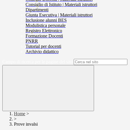
Consiglio di Istituto | Materiali istruttori
Dipartimenti
Giunta Esecutiva | Materiali istruttori
Inclusione alunni BES
Modulistica personale
Registro Elettronico
Formazione Docenti
PNRR
Tutorial per docenti
Archivio didattico
Campo di ricerca per le pagine del sito
Home
>
>
Prove invalsi