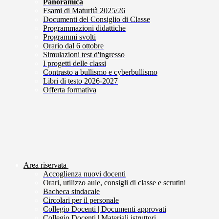
Panoramica
Esami di Maturità 2025/26
Documenti del Consiglio di Classe
Programmazioni didattiche
Programmi svolti
Orario dal 6 ottobre
Simulazioni test d'ingresso
I progetti delle classi
Contrasto a bullismo e cyberbullismo
Libri di testo 2026-2027
Offerta formativa
Area riservata
Accoglienza nuovi docenti
Orari, utilizzo aule, consigli di classe e scrutini
Bacheca sindacale
Circolari per il personale
Collegio Docenti | Documenti approvati
Collegio Docenti | Materiali istruttori