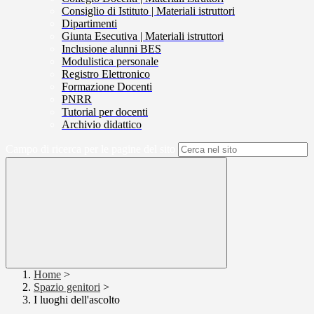
Consiglio di Istituto | Materiali istruttori
Dipartimenti
Giunta Esecutiva | Materiali istruttori
Inclusione alunni BES
Modulistica personale
Registro Elettronico
Formazione Docenti
PNRR
Tutorial per docenti
Archivio didattico
Campo di ricerca per le pagine del sito
Home
>
Spazio genitori
>
I luoghi dell'ascolto