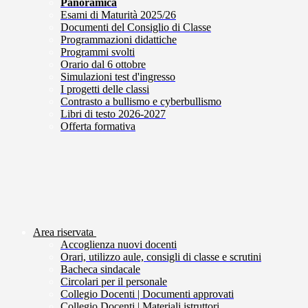
Panoramica
Esami di Maturità 2025/26
Documenti del Consiglio di Classe
Programmazioni didattiche
Programmi svolti
Orario dal 6 ottobre
Simulazioni test d'ingresso
I progetti delle classi
Contrasto a bullismo e cyberbullismo
Libri di testo 2026-2027
Offerta formativa
Area riservata
Accoglienza nuovi docenti
Orari, utilizzo aule, consigli di classe e scrutini
Bacheca sindacale
Circolari per il personale
Collegio Docenti | Documenti approvati
Collegio Docenti | Materiali istruttori