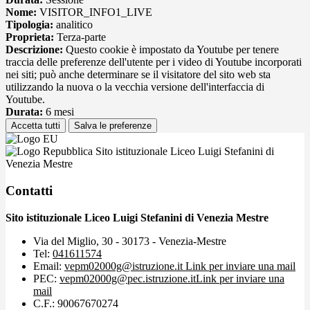
Nome:
VISITOR_INFO1_LIVE
Tipologia:
analitico
Proprieta:
Terza-parte
Descrizione:
Questo cookie è impostato da Youtube per tenere
traccia delle preferenze dell'utente per i video di Youtube incorporati
nei siti; può anche determinare se il visitatore del sito web sta
utilizzando la nuova o la vecchia versione dell'interfaccia di
Youtube.
Durata:
6 mesi
Accetta tutti
Salva le preferenze
Sito istituzionale Liceo Luigi Stefanini di
Venezia Mestre
Contatti
Sito istituzionale Liceo Luigi Stefanini di Venezia Mestre
Via del Miglio, 30 - 30173 - Venezia-Mestre
Tel:
041611574
Email:
vepm02000g@istruzione.it
Link per inviare una mail
PEC:
vepm02000g@pec.istruzione.it
Link per inviare una
mail
C.F.: 90067670274