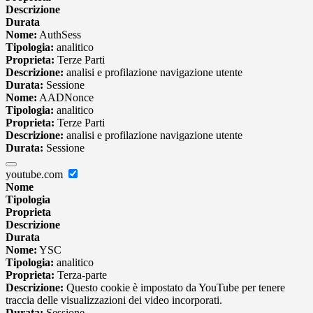
Descrizione
Durata
Nome:
AuthSess
Tipologia:
analitico
Proprieta:
Terze Parti
Descrizione:
analisi e profilazione navigazione utente
Durata:
Sessione
Nome:
AADNonce
Tipologia:
analitico
Proprieta:
Terze Parti
Descrizione:
analisi e profilazione navigazione utente
Durata:
Sessione
youtube.com
Nome
Tipologia
Proprieta
Descrizione
Durata
Nome:
YSC
Tipologia:
analitico
Proprieta:
Terza-parte
Descrizione:
Questo cookie è impostato da YouTube per tenere
traccia delle visualizzazioni dei video incorporati.
Durata:
Sessione