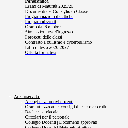
Panoramica
Esami di Maturità 2025/26
Documenti del Consiglio di Classe
Programmazioni didattiche
Programmi svolti
Orario dal 6 ottobre
Simulazioni test d'ingresso
I progetti delle classi
Contrasto a bullismo e cyberbullismo
Libri di testo 2026-2027
Offerta formativa
Area riservata
Accoglienza nuovi docenti
Orari, utilizzo aule, consigli di classe e scrutini
Bacheca sindacale
Circolari per il personale
Collegio Docenti | Documenti approvati
Collegio Docenti | Materiali istruttori