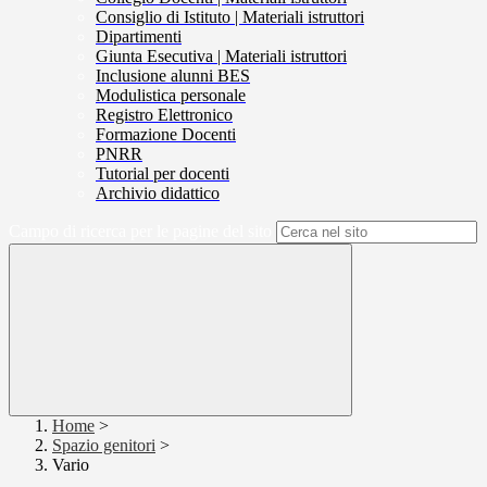
Consiglio di Istituto | Materiali istruttori
Dipartimenti
Giunta Esecutiva | Materiali istruttori
Inclusione alunni BES
Modulistica personale
Registro Elettronico
Formazione Docenti
PNRR
Tutorial per docenti
Archivio didattico
Campo di ricerca per le pagine del sito
Home
>
Spazio genitori
>
Vario