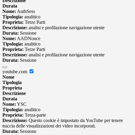
Descrizione
Durata
Nome:
AuthSess
Tipologia:
analitico
Proprieta:
Terze Parti
Descrizione:
analisi e profilazione navigazione utente
Durata:
Sessione
Nome:
AADNonce
Tipologia:
analitico
Proprieta:
Terze Parti
Descrizione:
analisi e profilazione navigazione utente
Durata:
Sessione
youtube.com
Nome
Tipologia
Proprieta
Descrizione
Durata
Nome:
YSC
Tipologia:
analitico
Proprieta:
Terza-parte
Descrizione:
Questo cookie è impostato da YouTube per tenere
traccia delle visualizzazioni dei video incorporati.
Durata:
Sessione