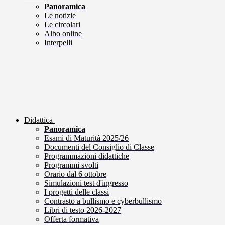
Panoramica
Le notizie
Le circolari
Albo online
Interpelli
Didattica
Panoramica
Esami di Maturità 2025/26
Documenti del Consiglio di Classe
Programmazioni didattiche
Programmi svolti
Orario dal 6 ottobre
Simulazioni test d'ingresso
I progetti delle classi
Contrasto a bullismo e cyberbullismo
Libri di testo 2026-2027
Offerta formativa