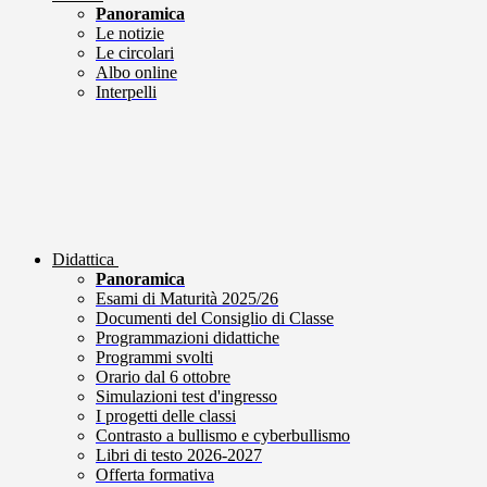
Panoramica
Le notizie
Le circolari
Albo online
Interpelli
Didattica
Panoramica
Esami di Maturità 2025/26
Documenti del Consiglio di Classe
Programmazioni didattiche
Programmi svolti
Orario dal 6 ottobre
Simulazioni test d'ingresso
I progetti delle classi
Contrasto a bullismo e cyberbullismo
Libri di testo 2026-2027
Offerta formativa