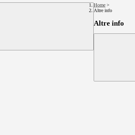
Home
>
Altre info
Altre info