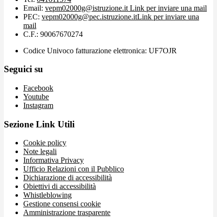
Email:
vepm02000g@istruzione.it
Link per inviare una mail
PEC:
vepm02000g@pec.istruzione.it
Link per inviare una
mail
C.F.: 90067670274
Codice Univoco fatturazione elettronica: UF7OJR
Seguici su
Facebook
Youtube
Instagram
Sezione Link Utili
Cookie policy
Note legali
Informativa Privacy
Ufficio Relazioni con il Pubblico
Dichiarazione di accessibilità
Obiettivi di accessibilità
Whistleblowing
Gestione consensi cookie
Amministrazione trasparente