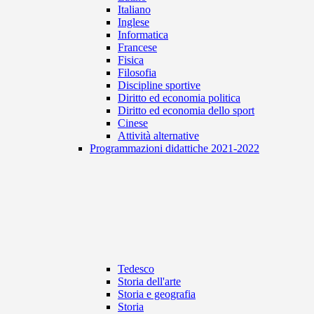
Italiano
Inglese
Informatica
Francese
Fisica
Filosofia
Discipline sportive
Diritto ed economia politica
Diritto ed economia dello sport
Cinese
Attività alternative
Programmazioni didattiche 2021-2022
Tedesco
Storia dell'arte
Storia e geografia
Storia