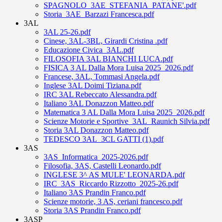
SPAGNOLO_3AE_STEFANIA_PATANE'.pdf
Storia_3AE_Barzazi Francesca.pdf
3AL
3AL 25-26.pdf
Cinese, 3AL-3BL, Girardi Cristina .pdf
Educazione Civica_3AL.pdf
FILOSOFIA 3AL BIANCHI LUCA.pdf
FISICA 3 AL Dalla Mora Luisa 2025_2026.pdf
Francese, 3AL, Tommasi Angela.pdf
Inglese 3AL Doimi Tiziana.pdf
IRC 3AL Rebeccato Alessandra.pdf
Italiano 3AL Donazzon Matteo.pdf
Matematica 3 AL Dalla Mora Luisa 2025_2026.pdf
Scienze Motorie e Sportive_3AL_Raunich Silvia.pdf
Storia 3AL Donazzon Matteo.pdf
TEDESCO 3AL_3CL GATTI (1).pdf
3AS
3AS_Informatica_2025-2026.pdf
Filosofia, 3AS, Castelli Leonardo.pdf
INGLESE 3^ AS MULE' LEONARDA.pdf
IRC_3AS_Riccardo Rizzotto_2025-26.pdf
Italiano 3AS Prandin Franco.pdf
Scienze motorie, 3 AS, ceriani francesco.pdf
Storia 3AS Prandin Franco.pdf
3ASP