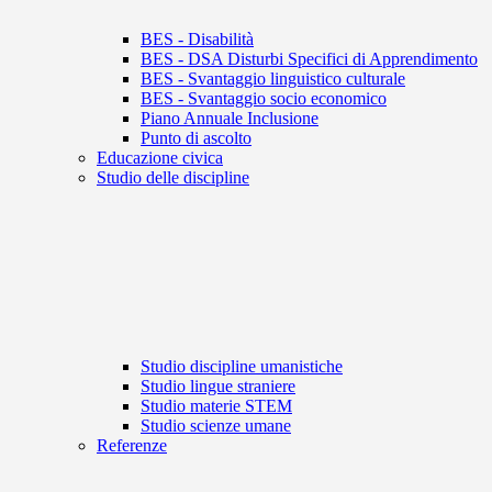
BES - Disabilità
BES - DSA Disturbi Specifici di Apprendimento
BES - Svantaggio linguistico culturale
BES - Svantaggio socio economico
Piano Annuale Inclusione
Punto di ascolto
Educazione civica
Studio delle discipline
Studio discipline umanistiche
Studio lingue straniere
Studio materie STEM
Studio scienze umane
Referenze