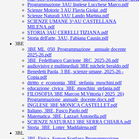
Programmazione 3AU Inglese Lucchese Marco.pdf
Scienze Motorie 3 AU Flavia Giolai .pdf
Scienze Naturali 3AU Lando Martina.pdf
SCIENZE UMANE 3^AU CASTELLANA
MILENA.pdf
STORIA 3AU CERELLI TIZIANA.pdf
Storia dell'arte, 3AU, Fabiana Causin.pdf
3BE
3BE ML_050_Programmazione_ annuale docente
2025-26.pdf
3BE_Fedelfranco Carcione_IRC_2025-26.pdf
audiovisive e multimediali 3BE michele beraldo.pdf
Benedetti Paola, 3 BE, scienze umane, 2025-26 -
Copia.pdf
diritto_e_economia_3BE_stefania_moschini.pdf
educazione_civica_3BE_moschini_stefania.pdf
FILOSOFIA 3BE Marcon M.Vittoria ( 2025_26)
Programmazione_annuale_docente.docx.pdf
INGLESE 3BE MONICA CASTELLET.pdf
Italiano, 3BE, Fusco Paolo.pdf
Matematica, 3BE, Lazzari Antonella.pdf
SCIENZE NATURALI 3BE SERRA CHIARA.pdf
Storia_3BE_Lotter_Maddalena.pdf
3BL
3BL-Fisica- Suman Svetlana-Programmazione