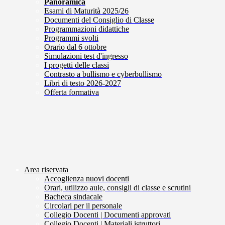
Panoramica
Esami di Maturità 2025/26
Documenti del Consiglio di Classe
Programmazioni didattiche
Programmi svolti
Orario dal 6 ottobre
Simulazioni test d'ingresso
I progetti delle classi
Contrasto a bullismo e cyberbullismo
Libri di testo 2026-2027
Offerta formativa
Area riservata
Accoglienza nuovi docenti
Orari, utilizzo aule, consigli di classe e scrutini
Bacheca sindacale
Circolari per il personale
Collegio Docenti | Documenti approvati
Collegio Docenti | Materiali istruttori