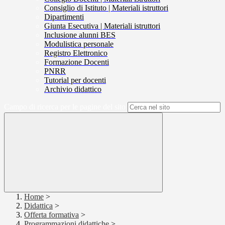
Consiglio di Istituto | Materiali istruttori
Dipartimenti
Giunta Esecutiva | Materiali istruttori
Inclusione alunni BES
Modulistica personale
Registro Elettronico
Formazione Docenti
PNRR
Tutorial per docenti
Archivio didattico
Campo di ricerca per le pagine del sito
Home
>
Didattica
>
Offerta formativa
>
Programmazioni didattiche
>