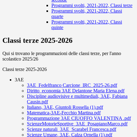
Programmi svolti, 2021-2022, Classi terze
Programmi svolti, 2021-2022, Classi
quarte
Programmi svolti, 2021-2022, Classi
quinte
Classi terze 2025-2026
Qui si trovano le programmazioni delle classi terze, per l'anno
scolastico 2025/26
Classi terze 2025-2026
3AE
3AE_Fedelfranco Carcione_IRC_2025-26.pdf
Diritto_economia 3AE Delantone Maria Elena.pdf
Discipline audiovisive e multimediali, 3AE, Fabiana
Causin.pdf
Italiano, 3AE, Giuntoli Rossella (1).pdf
Matematica-3AE-Fecchio Martina.pdf
Programmazione 3AE CIUOFFO VALENTINA .pdf
ScienzeMotorieSportive_3AE_PosapianoMarco.pdf
Scienze naturali_3AE_Scarabel Francesca.pdf
Scienze Umane, 3AE, Calza Ornella (1).pdf