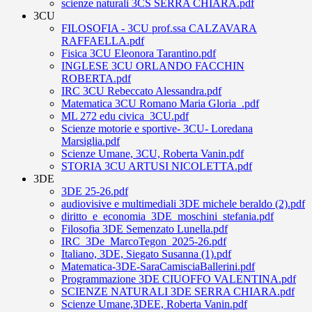
scienze naturali 3CS SERRA CHIARA.pdf
3CU
FILOSOFIA - 3CU prof.ssa CALZAVARA
RAFFAELLA.pdf
Fisica 3CU Eleonora Tarantino.pdf
INGLESE 3CU ORLANDO FACCHIN
ROBERTA.pdf
IRC 3CU Rebeccato Alessandra.pdf
Matematica 3CU Romano Maria Gloria_.pdf
ML 272 edu civica_3CU.pdf
Scienze motorie e sportive- 3CU- Loredana
Marsiglia.pdf
Scienze Umane, 3CU, Roberta Vanin.pdf
STORIA 3CU ARTUSI NICOLETTA.pdf
3DE
3DE 25-26.pdf
audiovisive e multimediali 3DE michele beraldo (2).pdf
diritto_e_economia_3DE_moschini_stefania.pdf
Filosofia 3DE Semenzato Lunella.pdf
IRC_3De_MarcoTegon_2025-26.pdf
Italiano, 3DE, Siegato Susanna (1).pdf
Matematica-3DE-SaraCamisciaBallerini.pdf
Programmazione 3DE CIUOFFO VALENTINA.pdf
SCIENZE NATURALI 3DE SERRA CHIARA.pdf
Scienze Umane,3DEE, Roberta Vanin.pdf