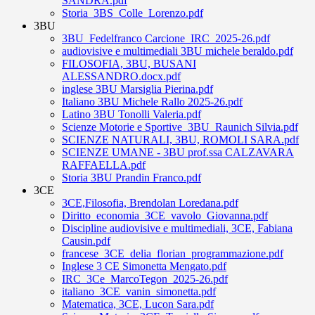
SANDRA.pdf
Storia_3BS_Colle_Lorenzo.pdf
3BU
3BU_Fedelfranco Carcione_IRC_2025-26.pdf
audiovisive e multimediali 3BU michele beraldo.pdf
FILOSOFIA, 3BU, BUSANI
ALESSANDRO.docx.pdf
inglese 3BU Marsiglia Pierina.pdf
Italiano 3BU Michele Rallo 2025-26.pdf
Latino 3BU Tonolli Valeria.pdf
Scienze Motorie e Sportive_3BU_Raunich Silvia.pdf
SCIENZE NATURALI, 3BU, ROMOLI SARA.pdf
SCIENZE UMANE - 3BU prof.ssa CALZAVARA
RAFFAELLA.pdf
Storia 3BU Prandin Franco.pdf
3CE
3CE,Filosofia, Brendolan Loredana.pdf
Diritto_economia_3CE_vavolo_Giovanna.pdf
Discipline audiovisive e multimediali, 3CE, Fabiana
Causin.pdf
francese_3CE_delia_florian_programmazione.pdf
Inglese 3 CE Simonetta Mengato.pdf
IRC_3Ce_MarcoTegon_2025-26.pdf
italiano_3CE_vanin_simonetta.pdf
Matematica, 3CE, Lucon Sara.pdf