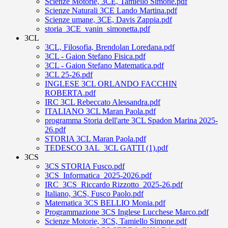
Scienze Motorie, 3CE, Tamiello Simone.pdf
Scienze Naturali 3CE Lando Martina.pdf
Scienze umane, 3CE, Davis Zappia.pdf
storia_3CE_vanin_simonetta.pdf
3CL
3CL, Filosofia, Brendolan Loredana.pdf
3CL - Gaion Stefano Fisica.pdf
3CL - Gaion Stefano Matematica.pdf
3CL 25-26.pdf
INGLESE 3CL ORLANDO FACCHIN
ROBERTA.pdf
IRC 3CL Rebeccato Alessandra.pdf
ITALIANO 3CL Maran Paola.pdf
programma Storia dell'arte 3CL Spadon Marina 2025-
26.pdf
STORIA 3CL Maran Paola.pdf
TEDESCO 3AL_3CL GATTI (1).pdf
3CS
3CS STORIA Fusco.pdf
3CS_Informatica_2025-2026.pdf
IRC_3CS_Riccardo Rizzotto_2025-26.pdf
Italiano, 3CS, Fusco Paolo.pdf
Matematica 3CS BELLIO Monia.pdf
Programmazione 3CS Inglese Lucchese Marco.pdf
Scienze Motorie, 3CS, Tamiello Simone.pdf