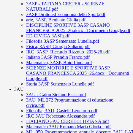
3ASP - TATIANA CESTER - SCIENZE
NATURALI.pdf
3ASP Diritto ed Economia dello Sport.pdf
arte, 3ASP, Beninato Giulia.pdf
DISCIPLINE SPORTIVE 3ASP CASANO
FRANCESCA 2025 -26.docx - Documenti Google.pdf
ED CIVICA 3ASP.pdf
Filosofia 3ASP Semenzato Lunella.pdf
Fisica, 3ASP, Giorgia Saltarin.pdf
IRC_3ASP_Riccardo Rizzotto_2025-26.pdf
Italiano 3ASP Prandin Franco.pdf
Matematica, 3ASP, Buio Linda.pdf
SCIENZE MOTORIE E SPORTIVE 3ASP
CASANO FRANCESCA 2025 -26.docx - Documenti
Google.pdf
Storia 3ASP Semenzato Lunella.pdf
3AU
3AU - Gaion Stefano Fisica.pdf
3AU_ML 272 Programmazione di educazione
civica.pdf
Filosofia, 3AU, Castelli Leonardo.pdf
IRC 3AU Rebeccato Alessandra.pdf
ITALIANO 3AU CERELLI TIZIANA.pdf
Matematica 3AU Romano Maria Gloria_.pdf
ML_050_Programmazione_annuale_docente_3AU_LA