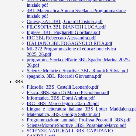
iniziale.pdf
3BL-Matematica-Suman Svetlana-Programmazione
iniziale.pdf
Cinese, 3AL-3BL, Girardi Cristina .pdf
FILOSOFIA 3BL BIANCHI LUCA.pdf
Inglese_3BL_Pugliarelli Giordana.pdf
IRC 3BL Rebeccato Alessandra.pdf
ITALIANO 3BL FOGAGNOLO RITA.pdf
ML 272 Programmazione di educazione civica
2025_26.pdf
programma Storia dell'arte 3BL Spadon Marina 2025-
26.pdf
Scienze Motorie e Sportive_3BL_Raunich Silvia.pdf
spagnolo, 3BL, Riccardi Giovanna.pdf
3BS
Filosofia, 3BS, Castelli Leonardo.pdf
Fisica, 3BS, Sara Di Marco Pisciottano.pdf
Informatica, 3BS, Domi Ambra.pdf
IRC_3BS_MarcoTegon_2025-26.pdf
Lingua_e_letteratura_italiana_3BS_Lotter_Maddalena.p
Matematica, 3BS, Giorgia Saltarin.pdf
Programmazione_annuale_Prof.ssa Pecorelli_3BS.pdf
ScienzeMotorieSportive_3BS_PosapianoMarco.pdf
SCIENZE NATURALI_3BS_CAPITANIO