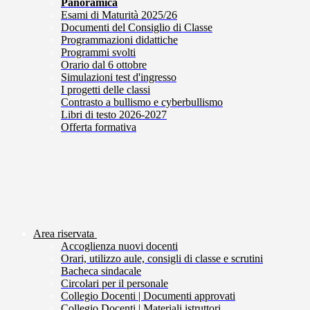
Panoramica
Esami di Maturità 2025/26
Documenti del Consiglio di Classe
Programmazioni didattiche
Programmi svolti
Orario dal 6 ottobre
Simulazioni test d'ingresso
I progetti delle classi
Contrasto a bullismo e cyberbullismo
Libri di testo 2026-2027
Offerta formativa
Area riservata
Accoglienza nuovi docenti
Orari, utilizzo aule, consigli di classe e scrutini
Bacheca sindacale
Circolari per il personale
Collegio Docenti | Documenti approvati
Collegio Docenti | Materiali istruttori