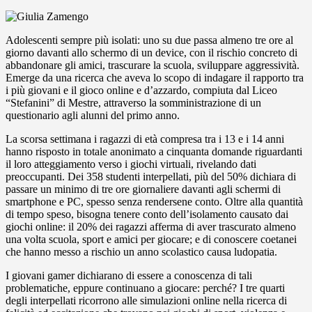
Adolescenti sempre più isolati: uno su due passa almeno tre ore al
giorno davanti allo schermo di un
device
, con il rischio concreto di
abbandonare gli amici, trascurare la scuola,
sviluppare aggressività.
Emerge da una ricerca che aveva lo
scopo di indagare il rapporto
tra
i più giovani e il gioco online e d’azzardo,
compiuta da
l Liceo
“
Stefanini
” di Mestre
, attraverso la somministrazione di
un
questionario agli alunni del primo anno.
La scorsa settimana i ragazzi di età compresa tra i 13 e i
14 anni
hanno risposto in totale anonimato a cinquanta domande riguardanti
il loro atteggiamento verso i giochi virtuali, rivelando dati
preoccupanti. Dei 358 studenti interpellati, più del 50% dichiara di
passare un minimo di tre ore giornaliere davanti agli schermi di
smartphone e PC,
spesso senza rendersene conto. Oltre alla quantità
di tempo speso, bisogna tenere conto dell’isolamento causato dai
giochi online: il 20% dei ragazzi afferma di aver trascurato almeno
una volta scuola, sport e amici per giocare; e di conoscere coetanei
che
hanno messo a rischio un anno scolastico causa ludopatia.
I giovani gamer dichiarano di essere a conoscenza di tali
problematiche, eppure cont
i
nuano a giocare: perché?
I tre quarti
degli interpellati ricorrono alle simulazioni online nella ricerca di