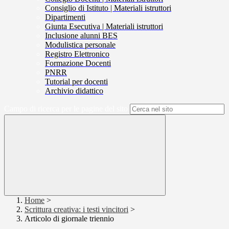
Consiglio di Istituto | Materiali istruttori
Dipartimenti
Giunta Esecutiva | Materiali istruttori
Inclusione alunni BES
Modulistica personale
Registro Elettronico
Formazione Docenti
PNRR
Tutorial per docenti
Archivio didattico
Campo di ricerca per le pagine del sito
Home
>
Scrittura creativa: i testi vincitori
>
Articolo di giornale triennio