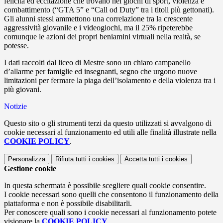
felicità ed eccitazione che trovano nei giochi di sport
,
violenza e
combattimento (“GTA 5” e “Call od Duty” tra i titoli più gettonati).
Gli alunni stessi ammettono una correlazione tra la crescente
aggressività giovanile e i videogiochi, ma il 25% ripeterebbe
comunque le azioni dei propri beniamini virtuali nella realtà, se
potesse.
I dati raccolti dal liceo di Mestre sono un chiaro campanello
d’allarme per famiglie ed insegnanti, segno che urgono
nuove
limitazioni per fermare la pia
g
a dell’isolamento e della violenza tra i
più giovani.
Notizie
Questo sito o gli strumenti terzi da questo utilizzati si avvalgono di
cookie necessari al funzionamento ed utili alle finalità illustrate nella
COOKIE POLICY
.
Personalizza
Rifiuta tutti
i cookies
Accetta tutti
i cookies
Gestione cookie
In questa schermata è possibile scegliere quali cookie consentire.
I cookie necessari sono quelli che consentono il funzionamento della
piattaforma e non è possibile disabilitarli.
Per conoscere quali sono i cookie necessari al funzionamento potete
visionare la
COOKIE POLICY
.