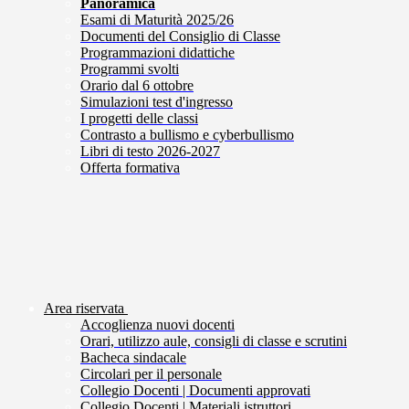
Panoramica
Esami di Maturità 2025/26
Documenti del Consiglio di Classe
Programmazioni didattiche
Programmi svolti
Orario dal 6 ottobre
Simulazioni test d'ingresso
I progetti delle classi
Contrasto a bullismo e cyberbullismo
Libri di testo 2026-2027
Offerta formativa
Area riservata
Accoglienza nuovi docenti
Orari, utilizzo aule, consigli di classe e scrutini
Bacheca sindacale
Circolari per il personale
Collegio Docenti | Documenti approvati
Collegio Docenti | Materiali istruttori