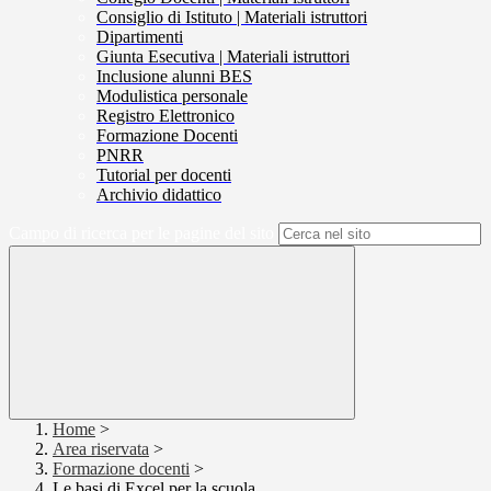
Consiglio di Istituto | Materiali istruttori
Dipartimenti
Giunta Esecutiva | Materiali istruttori
Inclusione alunni BES
Modulistica personale
Registro Elettronico
Formazione Docenti
PNRR
Tutorial per docenti
Archivio didattico
Campo di ricerca per le pagine del sito
Home
>
Area riservata
>
Formazione docenti
>
Le basi di Excel per la scuola