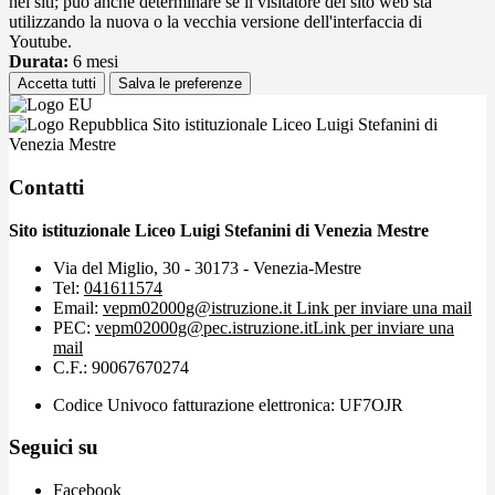
nei siti; può anche determinare se il visitatore del sito web sta
utilizzando la nuova o la vecchia versione dell'interfaccia di
Youtube.
Durata:
6 mesi
Accetta tutti
Salva le preferenze
Sito istituzionale Liceo Luigi Stefanini di
Venezia Mestre
Contatti
Sito istituzionale Liceo Luigi Stefanini di Venezia Mestre
Via del Miglio, 30 - 30173 - Venezia-Mestre
Tel:
041611574
Email:
vepm02000g@istruzione.it
Link per inviare una mail
PEC:
vepm02000g@pec.istruzione.it
Link per inviare una
mail
C.F.: 90067670274
Codice Univoco fatturazione elettronica: UF7OJR
Seguici su
Facebook