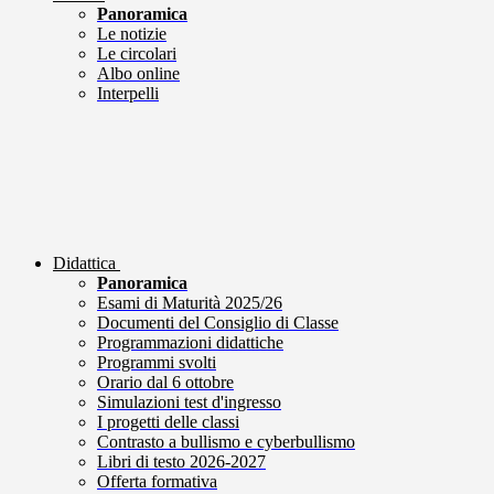
Panoramica
Le notizie
Le circolari
Albo online
Interpelli
Didattica
Panoramica
Esami di Maturità 2025/26
Documenti del Consiglio di Classe
Programmazioni didattiche
Programmi svolti
Orario dal 6 ottobre
Simulazioni test d'ingresso
I progetti delle classi
Contrasto a bullismo e cyberbullismo
Libri di testo 2026-2027
Offerta formativa