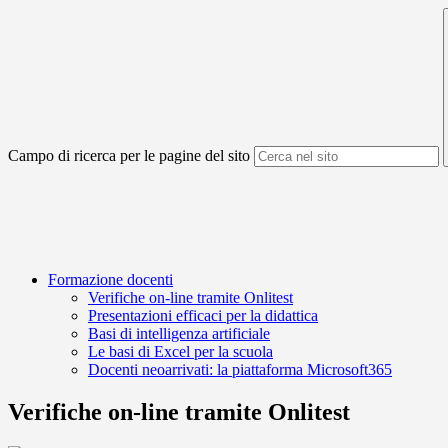
Campo di ricerca per le pagine del sito
Formazione docenti
Verifiche on-line tramite Onlitest
Presentazioni efficaci per la didattica
Basi di intelligenza artificiale
Le basi di Excel per la scuola
Docenti neoarrivati: la piattaforma Microsoft365
Verifiche on-line tramite Onlitest